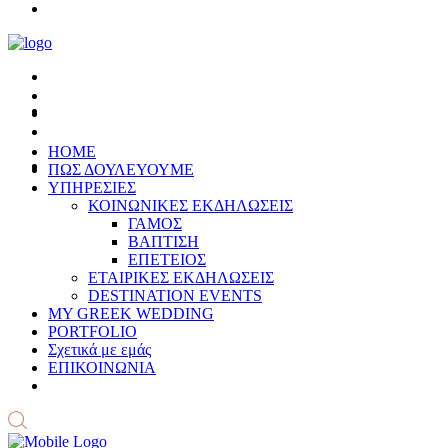
Αν αναζητάτε μια συναρπαστική εμπειρία στο διαδικτυακό
καζίνο με ποικιλία παιχνιδιών και παρόχων, το
Stake
προσφέρει μια μοναδική γκάμα επιλογών για κάθε παίκτη.
HOME
Παίξτε εύκολα τα αγαπημένα σας παιχνίδια καζίνο
Εύκολο εγγραφή, γρήγορες καταθέσεις και άμεσες
ΠΩΣ ΔΟΥΛΕΥΟΥΜΕ
οπουδήποτε και οποτεδήποτε με
Betlabel
, προσφέροντας τη
αναλήψεις περιμένουν τους παίκτες στη
sportingbet
για να
ΥΠΗΡΕΣΙΕΣ
δυνατότητα παιχνιδιού σε smartphones και tablets για
απολαύσουν τον κόσμο του online καζίνο με ασφάλεια και
ΚΟΙΝΩΝΙΚΕΣ ΕΚΔΗΛΩΣΕΙΣ
ατελείωτη διασκέδαση.
άνεση.
ΓΑΜΟΣ
ΒΑΠΤΙΣΗ
ΕΠΕΤΕΙΟΣ
ΕΤΑΙΡΙΚΕΣ ΕΚΔΗΛΩΣΕΙΣ
DESTINATION EVENTS
MY GREEK WEDDING
PORTFOLIO
Σχετικά με εμάς
ΕΠΙΚΟΙΝΩΝΙΑ