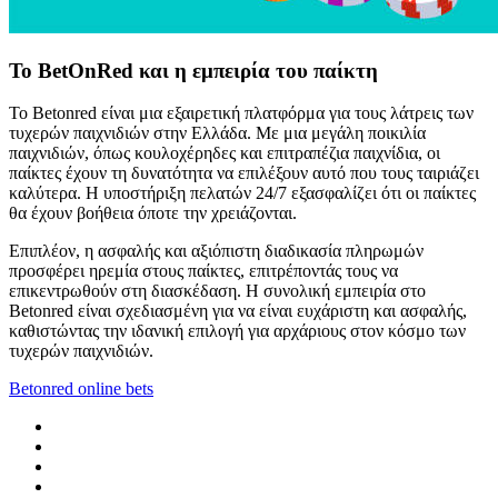
Το BetOnRed και η εμπειρία του παίκτη
Το Betonred είναι μια εξαιρετική πλατφόρμα για τους λάτρεις των
τυχερών παιχνιδιών στην Ελλάδα. Με μια μεγάλη ποικιλία
παιχνιδιών, όπως κουλοχέρηδες και επιτραπέζια παιχνίδια, οι
παίκτες έχουν τη δυνατότητα να επιλέξουν αυτό που τους ταιριάζει
καλύτερα. Η υποστήριξη πελατών 24/7 εξασφαλίζει ότι οι παίκτες
θα έχουν βοήθεια όποτε την χρειάζονται.
Επιπλέον, η ασφαλής και αξιόπιστη διαδικασία πληρωμών
προσφέρει ηρεμία στους παίκτες, επιτρέποντάς τους να
επικεντρωθούν στη διασκέδαση. Η συνολική εμπειρία στο
Betonred είναι σχεδιασμένη για να είναι ευχάριστη και ασφαλής,
καθιστώντας την ιδανική επιλογή για αρχάριους στον κόσμο των
τυχερών παιχνιδιών.
Betonred online bets