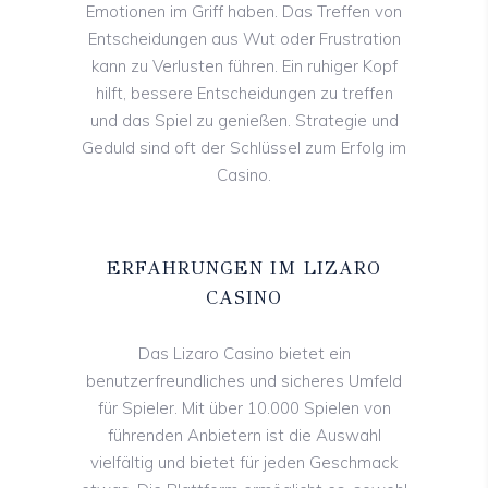
Emotionen im Griff haben. Das Treffen von
Entscheidungen aus Wut oder Frustration
kann zu Verlusten führen. Ein ruhiger Kopf
hilft, bessere Entscheidungen zu treffen
und das Spiel zu genießen. Strategie und
Geduld sind oft der Schlüssel zum Erfolg im
Casino.
ERFAHRUNGEN IM LIZARO
CASINO
Das Lizaro Casino bietet ein
benutzerfreundliches und sicheres Umfeld
für Spieler. Mit über 10.000 Spielen von
führenden Anbietern ist die Auswahl
vielfältig und bietet für jeden Geschmack