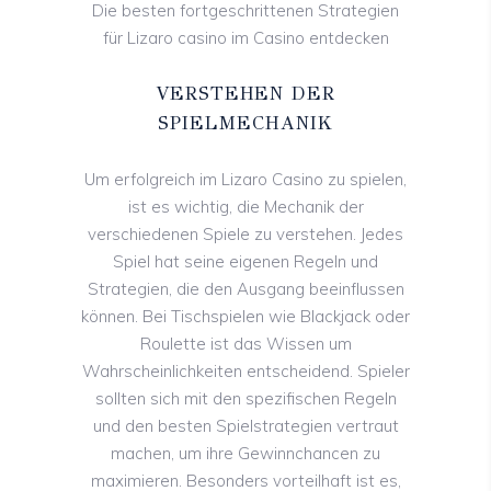
Die besten fortgeschrittenen Strategien
für Lizaro casino im Casino entdecken
VERSTEHEN DER
SPIELMECHANIK
Um erfolgreich im Lizaro Casino zu spielen,
ist es wichtig, die Mechanik der
verschiedenen Spiele zu verstehen. Jedes
Spiel hat seine eigenen Regeln und
Strategien, die den Ausgang beeinflussen
können. Bei Tischspielen wie Blackjack oder
Roulette ist das Wissen um
Wahrscheinlichkeiten entscheidend. Spieler
sollten sich mit den spezifischen Regeln
und den besten Spielstrategien vertraut
machen, um ihre Gewinnchancen zu
maximieren. Besonders vorteilhaft ist es,