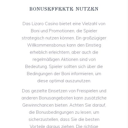
BONUSEFFEKTE NUTZEN
Das Lizaro Casino bietet eine Vielzahl von
Boni und Promotionen, die Spieler
strategisch nutzen können. Ein großzügiger
Willkommensbonus kann den Einstieg
erheblich erleichtern, aber auch die
regelmäßigen Aktionen sind von
Bedeutung. Spieler sollten sich über die
Bedingungen der Boni informieren, um
diese optimal auszunutzen.
Das gezielte Einsetzen von Freispielen und
anderen Bonusangeboten kann zusätzliche
Gewinnchancen bieten. Achten Sie darauf,
die Bonusbedingungen zu lesen, um
sicherzustellen, dass Sie die besten
Vorteile daraus ziehen. Die richtige