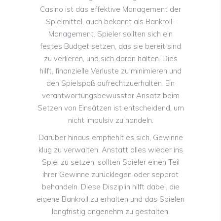
Casino ist das effektive Management der
Spielmittel, auch bekannt als Bankroll-
Management. Spieler sollten sich ein
festes Budget setzen, das sie bereit sind
zu verlieren, und sich daran halten. Dies
hilft, finanzielle Verluste zu minimieren und
den Spielspaß aufrechtzuerhalten. Ein
verantwortungsbewusster Ansatz beim
Setzen von Einsätzen ist entscheidend, um
nicht impulsiv zu handeln.
Darüber hinaus empfiehlt es sich, Gewinne
klug zu verwalten. Anstatt alles wieder ins
Spiel zu setzen, sollten Spieler einen Teil
ihrer Gewinne zurücklegen oder separat
behandeln. Diese Disziplin hilft dabei, die
eigene Bankroll zu erhalten und das Spielen
langfristig angenehm zu gestalten.