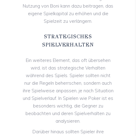
Nutzung von Boni kann dazu beitragen, das
eigene Spielkapital zu erhöhen und die
Spielzeit zu verlängern.
STRATEGISCHES
SPIELVERHALTEN
Ein weiteres Element, das oft übersehen
wird, ist das strategische Verhalten
während des Spiels. Spieler sollten nicht
nur die Regeln beherrschen, sondern auch
ihre Spielweise anpassen, je nach Situation
und Spielverlauf. In Spielen wie Poker ist es
besonders wichtig, die Gegner zu
beobachten und deren Spielverhalten zu
analysieren.
Darüber hinaus sollten Spieler ihre