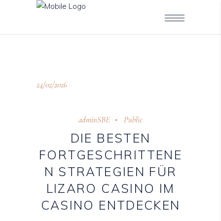
24/02/2026
adminSBE
Public
DIE BESTEN
FORTGESCHRITTENE
N STRATEGIEN FÜR
LIZARO CASINO IM
CASINO ENTDECKEN