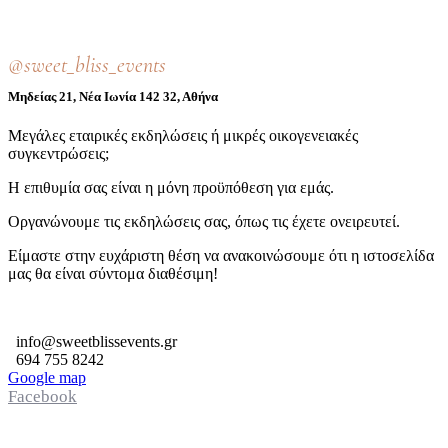
@sweet_bliss_events
Μηδείας 21, Νέα Ιωνία 142 32, Αθήνα
Μεγάλες εταιρικές εκδηλώσεις ή μικρές οικογενειακές
συγκεντρώσεις;
Η επιθυμία σας είναι η μόνη προϋπόθεση για εμάς.
Oργανώνουμε τις εκδηλώσεις σας, όπως τις έχετε ονειρευτεί.
Είμαστε στην ευχάριστη θέση να ανακοινώσουμε ότι η ιστοσελίδα
μας θα είναι σύντομα διαθέσιμη!
info@sweetblissevents.gr
694 755 8242
Google map
Facebook