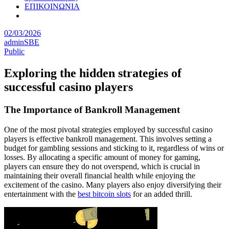
ΕΠΙΚΟΙΝΩΝΙΑ
02/03/2026
adminSBE
Public
Exploring the hidden strategies of
successful casino players
The Importance of Bankroll Management
One of the most pivotal strategies employed by successful casino
players is effective bankroll management. This involves setting a
budget for gambling sessions and sticking to it, regardless of wins or
losses. By allocating a specific amount of money for gaming,
players can ensure they do not overspend, which is crucial in
maintaining their overall financial health while enjoying the
excitement of the casino. Many players also enjoy diversifying their
entertainment with the
best bitcoin slots
for an added thrill.