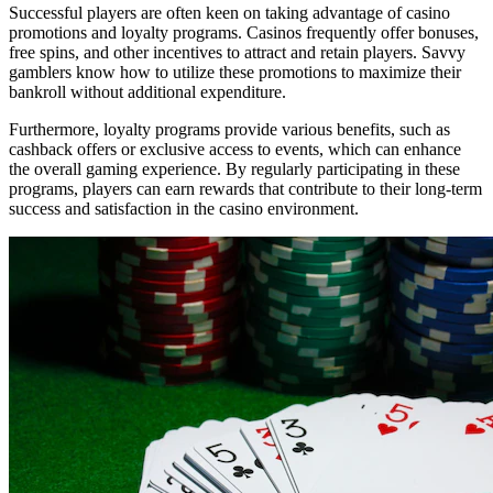
Successful players are often keen on taking advantage of casino
promotions and loyalty programs. Casinos frequently offer bonuses,
free spins, and other incentives to attract and retain players. Savvy
gamblers know how to utilize these promotions to maximize their
bankroll without additional expenditure.
Furthermore, loyalty programs provide various benefits, such as
cashback offers or exclusive access to events, which can enhance
the overall gaming experience. By regularly participating in these
programs, players can earn rewards that contribute to their long-term
success and satisfaction in the casino environment.