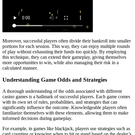
Moreover, successful players often divide their bankroll into smaller
portions for each session. This way, they can enjoy multiple rounds
of play without exhausting their funds too quickly. By employing
this technique, they can extend their gameplay, giving themselves
more opportunities to win, while also managing their risk in a
calculated manner.
Understanding Game Odds and Strategies
A thorough understanding of the odds associated with different
casino games is a hallmark of successful players. Each game comes
with its own set of rules, probabilities, and strategies that can
significantly influence the outcome. Knowledgeable players often
familiarize themselves with these elements, allowing them to make
informed decisions during gameplay.
For example, in games like blackjack, players use strategies such as
card counting or knowing when to hit or stand based on the dealer’s