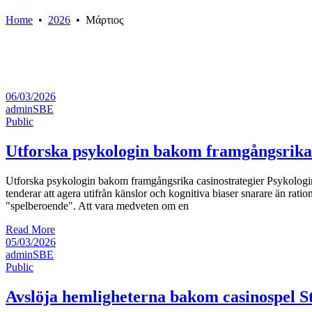
Home
•
2026
•
Μάρτιος
06/03/2026
adminSBE
Public
Utforska psykologin bakom framgångsrika 
Utforska psykologin bakom framgångsrika casinostrategier Psykologins 
tenderar att agera utifrån känslor och kognitiva biaser snarare än ration
"spelberoende". Att vara medveten om en
Read More
05/03/2026
adminSBE
Public
Avslöja hemligheterna bakom casinospel S