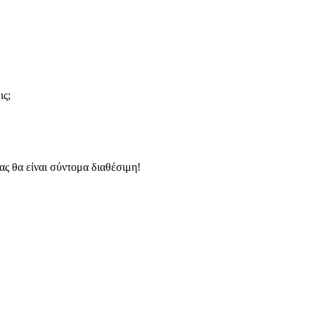
ις;
ας θα είναι σύντομα διαθέσιμη!