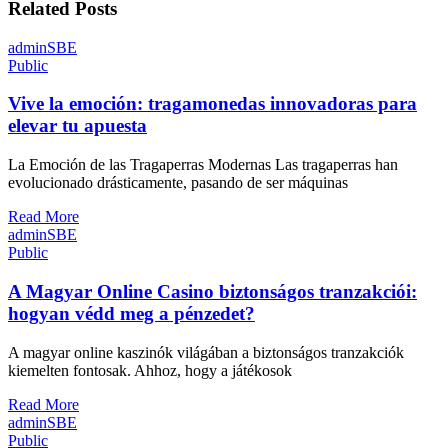
Related Posts
adminSBE
Public
Vive la emoción: tragamonedas innovadoras para
elevar tu apuesta
La Emoción de las Tragaperras Modernas Las tragaperras han
evolucionado drásticamente, pasando de ser máquinas
Read More
adminSBE
Public
A Magyar Online Casino biztonságos tranzakciói:
hogyan védd meg a pénzedet?
A magyar online kaszinók világában a biztonságos tranzakciók
kiemelten fontosak. Ahhoz, hogy a játékosok
Read More
adminSBE
Public