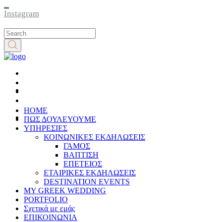
Instagram
Αν αναζητάτε μια συναρπαστική εμπειρία στο διαδικτυακό
καζίνο με ποικιλία παιχνιδιών και παρόχων, το
Stake
προσφέρει μια μοναδική γκάμα επιλογών για κάθε παίκτη.
HOME
Παίξτε εύκολα τα αγαπημένα σας παιχνίδια καζίνο
Εύκολο εγγραφή, γρήγορες καταθέσεις και άμεσες
ΠΩΣ ΔΟΥΛΕΥΟΥΜΕ
οπουδήποτε και οποτεδήποτε με
Betlabel
, προσφέροντας τη
αναλήψεις περιμένουν τους παίκτες στη
sportingbet
για να
ΥΠΗΡΕΣΙΕΣ
δυνατότητα παιχνιδιού σε smartphones και tablets για
απολαύσουν τον κόσμο του online καζίνο με ασφάλεια και
ΚΟΙΝΩΝΙΚΕΣ ΕΚΔΗΛΩΣΕΙΣ
ατελείωτη διασκέδαση.
άνεση.
ΓΑΜΟΣ
ΒΑΠΤΙΣΗ
ΕΠΕΤΕΙΟΣ
ΕΤΑΙΡΙΚΕΣ ΕΚΔΗΛΩΣΕΙΣ
DESTINATION EVENTS
MY GREEK WEDDING
PORTFOLIO
Σχετικά με εμάς
ΕΠΙΚΟΙΝΩΝΙΑ