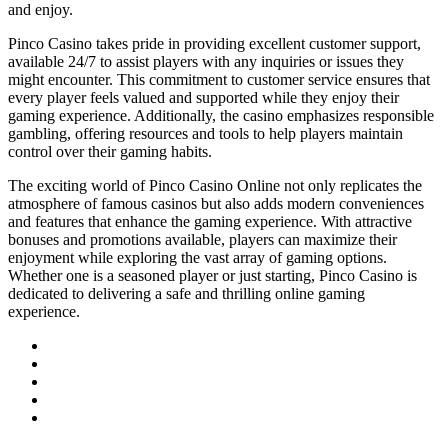
and enjoy.
Pinco Casino takes pride in providing excellent customer support,
available 24/7 to assist players with any inquiries or issues they
might encounter. This commitment to customer service ensures that
every player feels valued and supported while they enjoy their
gaming experience. Additionally, the casino emphasizes responsible
gambling, offering resources and tools to help players maintain
control over their gaming habits.
The exciting world of Pinco Casino Online not only replicates the
atmosphere of famous casinos but also adds modern conveniences
and features that enhance the gaming experience. With attractive
bonuses and promotions available, players can maximize their
enjoyment while exploring the vast array of gaming options.
Whether one is a seasoned player or just starting, Pinco Casino is
dedicated to delivering a safe and thrilling online gaming
experience.