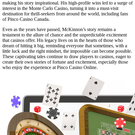
making his story inspirational. His high-profile wins led to a surge of
interest in the Monte Carlo Casino, turning it into a must-visit
destination for thrill-seekers from around the world, including fans
of Pinco Casino Canada.
Even as the years have passed, McKinnon’s story remains a
testament to the allure of chance and the unpredictable excitement
that casinos offer. His legacy lives on in the hearts of those who
dream of hitting it big, reminding everyone that sometimes, with a
little luck and the right mindset, the impossible can become possible.
These captivating tales continue to draw players to casinos, eager to
create their own stories of fortune and excitement, especially those
who enjoy the experience at Pinco Casino Online.