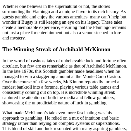
Whether one believes in the supernatural or not, the stories
surrounding the Flamingo add a unique flavor to its rich history. As
guests gamble and enjoy the various amenities, many can’t help but
wonder if Bugsy is still keeping an eye on his legacy. These tales
create a memorable experience, ensuring that the Flamingo remains
not just a place for entertainment but also a venue steeped in lore
and mystery.
The Winning Streak of Archibald McKinnon
In the world of casinos, tales of unbelievable luck and fortune often
circulate, but few are as remarkable as that of Archibald McKinnon.
In the late 1970s, this Scottish gambler made headlines when he
managed to win a staggering amount at the Monte Carlo Casino.
Over the course of a few weeks, McKinnon reportedly turned a
modest bankroll into a fortune, playing various table games and
consistently coming out on top. His incredible winning streak
captured the attention of both the media and fellow gamblers,
showcasing the unpredictable nature of luck in gambling.
What made McKinnon’s tale even more fascinating was his
approach to gambling. He relied on a mix of intuition and basic
strategy rather than relying on complex systems or superstitions.
This blend of skill and luck resonated with many aspiring gamblers,