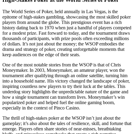
The World Series of Poker, held annually in Las Vegas, is the
epitome of high-stakes gambling, showcasing the most skilled poker
players from around the globe. This prestigious event has a rich
history dating back to 1970 when just a handful of players competed
for a modest prize. Fast forward to today, and the tournament draws
thousands of participants, with prize pools often exceeding millions
of dollars. It’s not just about the money; the WSOP embodies the
drama and strategy of poker, creating unforgettable moments that
keep audiences on the edge of their seats.
One of the most notable stories from the WSOP is that of Chris
Moneymaker. In 2003, Moneymaker, an amateur player, won the
tournament after qualifying through an online satellite, turning him
into a household name. His victory changed the landscape of poker,
inspiring countless new players to try their luck at the tables. This
underdog story highlights the unpredictable nature of the game and
how a single tournament can transform lives. Moneymaker’s win
popularized poker and helped fuel the online gaming boom,
especially in the context of Pinco Casino.
The thrill of high-stakes poker at the WSOP isn’t just about the
gameplay; it’s also about the tales of resilience, skill, and fortune that
emerge. Players often share stories of near-misses, breathtaking