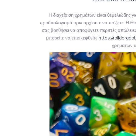
Η διαχείριση χρημάτων είναι θεμελιώδης γ
προϋπολογισμό πριν αρχίσετε να παίζετε. Η θέ
σας βοηθήσει να αποφύγετε περιττές απώλειες
μπορείτε να επισκεφθείτε
https://rolldorad
χρημάτων απ