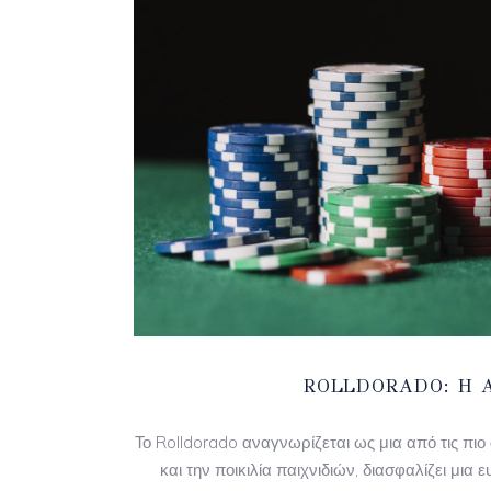
ROLLDORADO: Η 
Το Rolldorado αναγνωρίζεται ως μια από τις πιο
και την ποικιλία παιχνιδιών, διασφαλίζει μια 