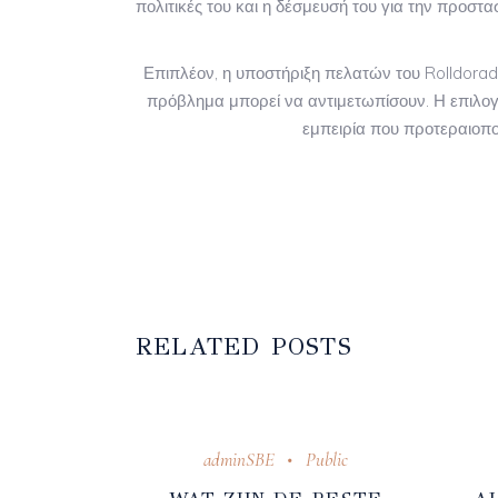
πολιτικές του και η δέσμευσή του για την προστ
Επιπλέον, η υποστήριξη πελατών του Rolldorado
πρόβλημα μπορεί να αντιμετωπίσουν. Η επιλογή
εμπειρία που προτεραιοπο
RELATED POSTS
adminSBE
Public