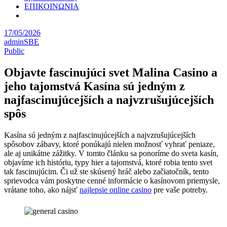
ΕΠΙΚΟΙΝΩΝΙΑ
17/05/2026
adminSBE
Public
Objavte fascinujúci svet Malina Casino a
jeho tajomstvá Kasína sú jedným z
najfascinujúcejších a najvzrušujúcejších
spôs
Kasína sú jedným z najfascinujúcejších a najvzrušujúcejších
spôsobov zábavy, ktoré ponúkajú nielen možnosť vyhrať peniaze,
ale aj unikátne zážitky. V tomto článku sa ponoríme do sveta kasín,
objavíme ich históriu, typy hier a tajomstvá, ktoré robia tento svet
tak fascinujúcim. Či už ste skúsený hráč alebo začiatočník, tento
sprievodca vám poskytne cenné informácie o kasínovom priemysle,
vrátane toho, ako nájsť
najlepsie online casino
pre vaše potreby.