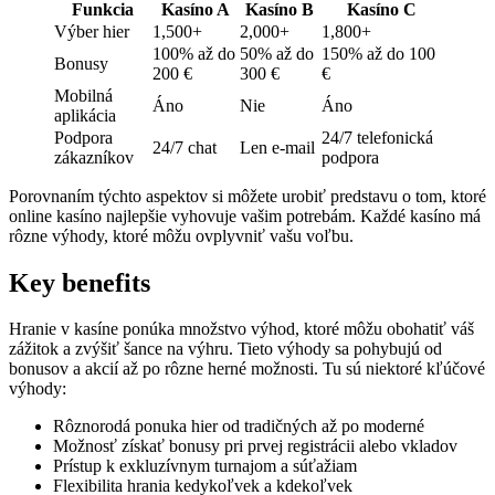
Funkcia
Kasíno A
Kasíno B
Kasíno C
Výber hier
1,500+
2,000+
1,800+
100% až do
50% až do
150% až do 100
Bonusy
200 €
300 €
€
Mobilná
Áno
Nie
Áno
aplikácia
Podpora
24/7 telefonická
24/7 chat
Len e-mail
zákazníkov
podpora
Porovnaním týchto aspektov si môžete urobiť predstavu o tom, ktoré
online kasíno najlepšie vyhovuje vašim potrebám. Každé kasíno má
rôzne výhody, ktoré môžu ovplyvniť vašu voľbu.
Key benefits
Hranie v kasíne ponúka množstvo výhod, ktoré môžu obohatiť váš
zážitok a zvýšiť šance na výhru. Tieto výhody sa pohybujú od
bonusov a akcií až po rôzne herné možnosti. Tu sú niektoré kľúčové
výhody:
Rôznorodá ponuka hier od tradičných až po moderné
Možnosť získať bonusy pri prvej registrácii alebo vkladov
Prístup k exkluzívnym turnajom a súťažiam
Flexibilita hrania kedykoľvek a kdekoľvek