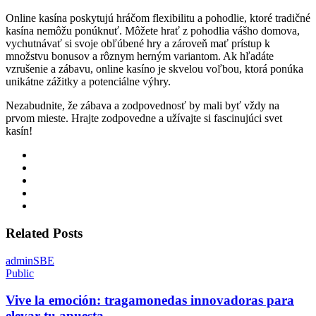
Online kasína poskytujú hráčom flexibilitu a pohodlie, ktoré tradičné
kasína nemôžu ponúknuť. Môžete hrať z pohodlia vášho domova,
vychutnávať si svoje obľúbené hry a zároveň mať prístup k
množstvu bonusov a rôznym herným variantom. Ak hľadáte
vzrušenie a zábavu, online kasíno je skvelou voľbou, ktorá ponúka
unikátne zážitky a potenciálne výhry.
Nezabudnite, že zábava a zodpovednosť by mali byť vždy na
prvom mieste. Hrajte zodpovedne a užívajte si fascinujúci svet
kasín!
Related Posts
adminSBE
Public
Vive la emoción: tragamonedas innovadoras para
elevar tu apuesta