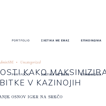
προσφέρει μια μοναδι
και παρόχων, το
Stake
παίκτη.
Παίξτε εύκολα τα αγαπημένα σας παιχνίδια
Αν αναζητάτε μια συναρπαστική εμπειρία στο δια
προσφέροντας τη δυνατότητα παιχνιδι
προσφέρει μια μοναδι
και παρόχων, το
Stake
διασκέδαση.
παίκτη.
Εύκολο εγγραφή, γρήγορες καταθέσεις και άμεσες αν
για να απολαύσουν τον κόσμο του o
sportingbet
Παίξτε εύκολα τα αγαπημένα σας παιχνίδια
άνεση.
προσφέροντας τη δυνατότητα παιχνιδι
G
PORTFOLIO
ΣΧΕΤΙΚΆ ΜΕ ΕΜΆΣ
ΕΠΙΚΟΙΝΩΝΙΑ
διασκέδαση.
Εύκολο εγγραφή, γρήγορες καταθέσεις και άμεσες αν
adminSBE
Uncategorized
για να απολαύσουν τον κόσμο του o
sportingbet
άνεση.
OSTI KAKO MAKSIMIZIRA
G
PORTFOLIO
ΣΧΕΤΙΚΆ ΜΕ ΕΜΆΣ
ΕΠΙΚΟΙΝΩΝΙΑ
BITKE V KAZINOJIH
NJE OSNOV IGER NA SREČO