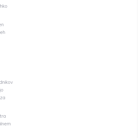
ahko
en
teh
udnikov
jo
 za
tra
ralnem