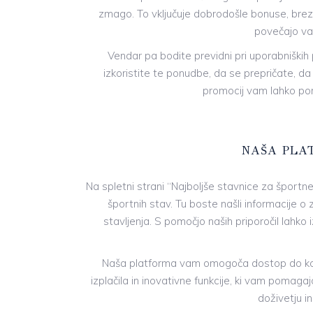
zmago. To vključuje dobrodošle bonuse, brezp
povečajo vaš
Vendar pa bodite previdni pri uporabniških
izkoristite te ponudbe, da se prepričate, d
promocij vam lahko pom
NAŠA PLA
Na spletni strani “Najboljše stavnice za športn
športnih stav. Tu boste našli informacije o
stavljenja. S pomočjo naših priporočil lahk
Naša platforma vam omogoča dostop do konk
izplačila in inovativne funkcije, ki vam pomagaj
doživetju i