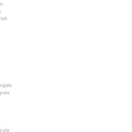
o.
,
 teh
ingale,
grate
a ste