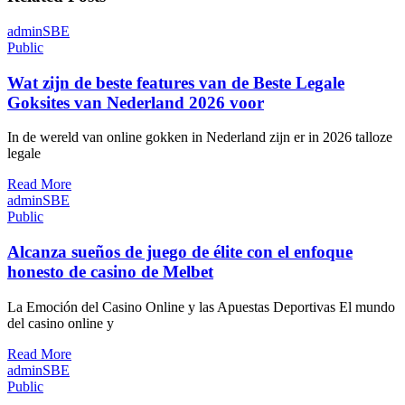
adminSBE
Public
Wat zijn de beste features van de Beste Legale
Goksites van Nederland 2026 voor
In de wereld van online gokken in Nederland zijn er in 2026 talloze
legale
Read More
adminSBE
Public
Alcanza sueños de juego de élite con el enfoque
honesto de casino de Melbet
La Emoción del Casino Online y las Apuestas Deportivas El mundo
del casino online y
Read More
adminSBE
Public