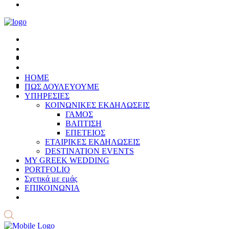
Αν αναζητάτε μια συναρπαστική εμπειρία στο διαδικτυακό
καζίνο με ποικιλία παιχνιδιών και παρόχων, το
Stake
προσφέρει μια μοναδική γκάμα επιλογών για κάθε παίκτη.
HOME
Παίξτε εύκολα τα αγαπημένα σας παιχνίδια καζίνο
Εύκολο εγγραφή, γρήγορες καταθέσεις και άμεσες
ΠΩΣ ΔΟΥΛΕΥΟΥΜΕ
οπουδήποτε και οποτεδήποτε με
Betlabel
, προσφέροντας τη
αναλήψεις περιμένουν τους παίκτες στη
sportingbet
για να
ΥΠΗΡΕΣΙΕΣ
δυνατότητα παιχνιδιού σε smartphones και tablets για
απολαύσουν τον κόσμο του online καζίνο με ασφάλεια και
ΚΟΙΝΩΝΙΚΕΣ ΕΚΔΗΛΩΣΕΙΣ
ατελείωτη διασκέδαση.
άνεση.
ΓΑΜΟΣ
ΒΑΠΤΙΣΗ
ΕΠΕΤΕΙΟΣ
ΕΤΑΙΡΙΚΕΣ ΕΚΔΗΛΩΣΕΙΣ
DESTINATION EVENTS
MY GREEK WEDDING
PORTFOLIO
Σχετικά με εμάς
ΕΠΙΚΟΙΝΩΝΙΑ