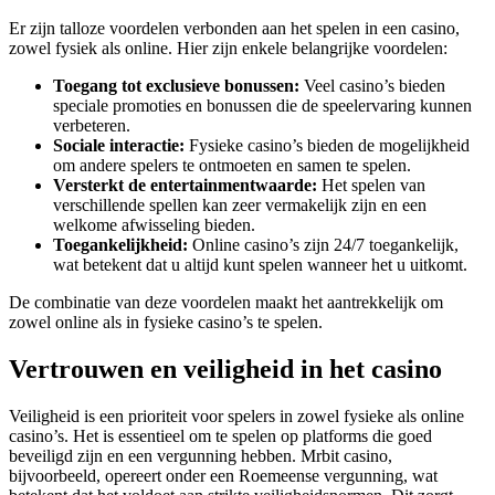
Er zijn talloze voordelen verbonden aan het spelen in een casino,
zowel fysiek als online. Hier zijn enkele belangrijke voordelen:
Toegang tot exclusieve bonussen:
Veel casino’s bieden
speciale promoties en bonussen die de speelervaring kunnen
verbeteren.
Sociale interactie:
Fysieke casino’s bieden de mogelijkheid
om andere spelers te ontmoeten en samen te spelen.
Versterkt de entertainmentwaarde:
Het spelen van
verschillende spellen kan zeer vermakelijk zijn en een
welkome afwisseling bieden.
Toegankelijkheid:
Online casino’s zijn 24/7 toegankelijk,
wat betekent dat u altijd kunt spelen wanneer het u uitkomt.
De combinatie van deze voordelen maakt het aantrekkelijk om
zowel online als in fysieke casino’s te spelen.
Vertrouwen en veiligheid in het casino
Veiligheid is een prioriteit voor spelers in zowel fysieke als online
casino’s. Het is essentieel om te spelen op platforms die goed
beveiligd zijn en een vergunning hebben. Mrbit casino,
bijvoorbeeld, opereert onder een Roemeense vergunning, wat