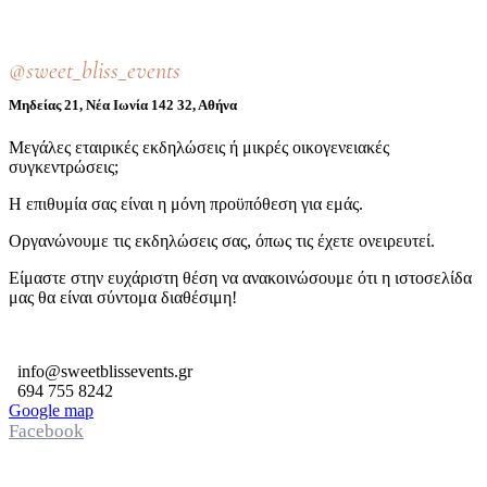
@sweet_bliss_events
Μηδείας 21, Νέα Ιωνία 142 32, Αθήνα
Μεγάλες εταιρικές εκδηλώσεις ή μικρές οικογενειακές
συγκεντρώσεις;
Η επιθυμία σας είναι η μόνη προϋπόθεση για εμάς.
Oργανώνουμε τις εκδηλώσεις σας, όπως τις έχετε ονειρευτεί.
Είμαστε στην ευχάριστη θέση να ανακοινώσουμε ότι η ιστοσελίδα
μας θα είναι σύντομα διαθέσιμη!
info@sweetblissevents.gr
694 755 8242
Google map
Facebook