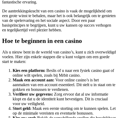
fantastische ervaring.
De aantrekkingskracht van een casino is vaak de mogelijkheid om
een grote winst te behalen, maar het is ook belangrijk om te genieten
van de spelervaring en het sociale aspect. Door een paar
basisprincipes te begrijpen, kunt u uw kansen op succes verhogen
en tegelijkertijd veel plezier hebben.
Hoe te beginnen in een casino
Als u nieuw bent in de wereld van casino’s, kunt u zich overweldigd
voelen. Hier zijn enkele stappen die u kunt volgen om een goede
start te maken:
Kies een platform:
Beslis of u naar een fysiek casino gaat of
online wilt spelen, zoals bij Mrbit casino.
Maak een account aan:
Voor online casino’s is het
aanmaken van een account essentieel. Dit stelt u in staat om te
gokken en bonussen te verdienen.
Verifieer uw gegevens:
Zorg ervoor dat al uw informatie
klopt en dat u de identiteit kunt bevestigen. Dit is cruciaal
voor uw veiligheid.
Stort geld:
Maak een eerste storting om te kunnen spelen. Let
op de minimale vereisten en eventuele bonussen.
Kies uw spel:
Bekijk de verschillende spellen die beschikbaar