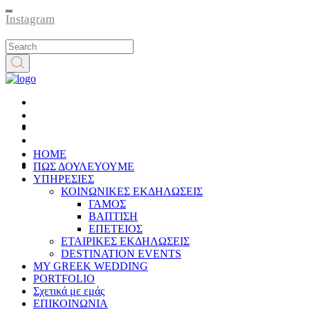
Instagram
Αν αναζητάτε μια συναρπαστική εμπειρία στο διαδικτυακό
καζίνο με ποικιλία παιχνιδιών και παρόχων, το
Stake
προσφέρει μια μοναδική γκάμα επιλογών για κάθε παίκτη.
HOME
Παίξτε εύκολα τα αγαπημένα σας παιχνίδια καζίνο
Εύκολο εγγραφή, γρήγορες καταθέσεις και άμεσες
ΠΩΣ ΔΟΥΛΕΥΟΥΜΕ
οπουδήποτε και οποτεδήποτε με
Betlabel
, προσφέροντας τη
αναλήψεις περιμένουν τους παίκτες στη
sportingbet
για να
ΥΠΗΡΕΣΙΕΣ
δυνατότητα παιχνιδιού σε smartphones και tablets για
απολαύσουν τον κόσμο του online καζίνο με ασφάλεια και
ΚΟΙΝΩΝΙΚΕΣ ΕΚΔΗΛΩΣΕΙΣ
ατελείωτη διασκέδαση.
άνεση.
ΓΑΜΟΣ
ΒΑΠΤΙΣΗ
ΕΠΕΤΕΙΟΣ
ΕΤΑΙΡΙΚΕΣ ΕΚΔΗΛΩΣΕΙΣ
DESTINATION EVENTS
MY GREEK WEDDING
PORTFOLIO
Σχετικά με εμάς
ΕΠΙΚΟΙΝΩΝΙΑ