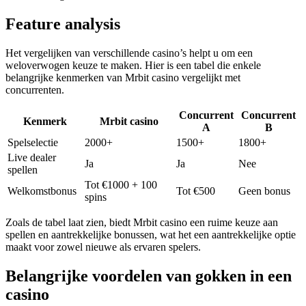
Feature analysis
Het vergelijken van verschillende casino’s helpt u om een
weloverwogen keuze te maken. Hier is een tabel die enkele
belangrijke kenmerken van Mrbit casino vergelijkt met
concurrenten.
Concurrent
Concurrent
Kenmerk
Mrbit casino
A
B
Spelselectie
2000+
1500+
1800+
Live dealer
Ja
Ja
Nee
spellen
Tot €1000 + 100
Welkomstbonus
Tot €500
Geen bonus
spins
Zoals de tabel laat zien, biedt Mrbit casino een ruime keuze aan
spellen en aantrekkelijke bonussen, wat het een aantrekkelijke optie
maakt voor zowel nieuwe als ervaren spelers.
Belangrijke voordelen van gokken in een
casino