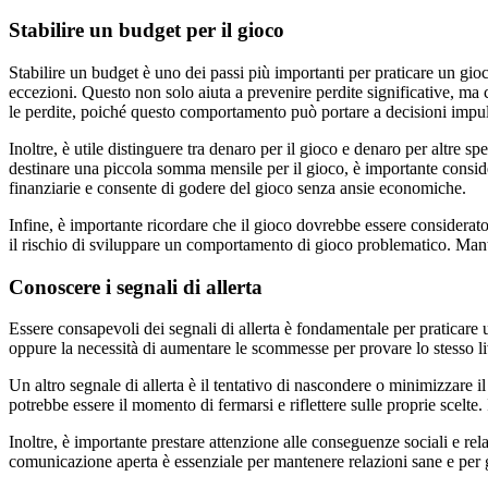
Stabilire un budget per il gioco
Stabilire un budget è uno dei passi più importanti per praticare un gioco
eccezioni. Questo non solo aiuta a prevenire perdite significative, ma 
le perdite, poiché questo comportamento può portare a decisioni impu
Inoltre, è utile distinguere tra denaro per il gioco e denaro per altre 
destinare una piccola somma mensile per il gioco, è importante consid
finanziarie e consente di godere del gioco senza ansie economiche.
Infine, è importante ricordare che il gioco dovrebbe essere considera
il rischio di sviluppare un comportamento di gioco problematico. Mant
Conoscere i segnali di allerta
Essere consapevoli dei segnali di allerta è fondamentale per praticare 
oppure la necessità di aumentare le scommesse per provare lo stesso li
Un altro segnale di allerta è il tentativo di nascondere o minimizzare i
potrebbe essere il momento di fermarsi e riflettere sulle proprie scelte
Inoltre, è importante prestare attenzione alle conseguenze sociali e rel
comunicazione aperta è essenziale per mantenere relazioni sane e per ga