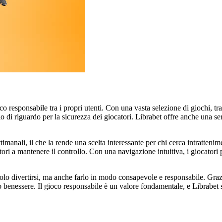
esponsabile tra i propri utenti. Con una vasta selezione di giochi, tra cu
i riguardo per la sicurezza dei giocatori. Librabet offre anche una serie
nali, il che la rende una scelta interessante per chi cerca intrattenimen
ori a mantenere il controllo. Con una navigazione intuitiva, i giocatori
olo divertirsi, ma anche farlo in modo consapevole e responsabile. Grazi
o benessere. Il gioco responsabile è un valore fondamentale, e Librabet s