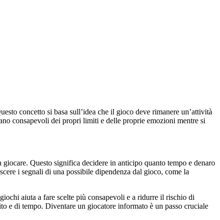
Questo concetto si basa sull’idea che il gioco deve rimanere un’attività
iano consapevoli dei propri limiti e delle proprie emozioni mentre si
 a giocare. Questo significa decidere in anticipo quanto tempo e denaro
conoscere i segnali di una possibile dipendenza dal gioco, come la
ochi aiuta a fare scelte più consapevoli e a ridurre il rischio di
osito e di tempo. Diventare un giocatore informato è un passo cruciale