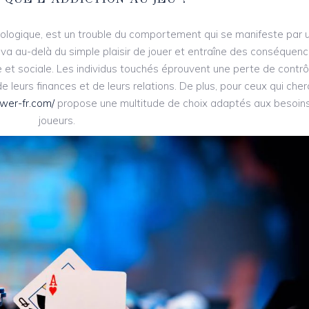
thologique, est un trouble du comportement qui se manifeste par 
 va au-delà du simple plaisir de jouer et entraîne des conséquen
le et sociale. Les individus touchés éprouvent une perte de contrô
e leurs finances et de leurs relations. De plus, pour ceux qui che
ower-fr.com/
propose une multitude de choix adaptés aux besoin
joueurs.