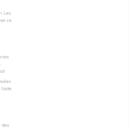
n. Les
her ce
ertes
s
if.
ensées
l’aide,
r des