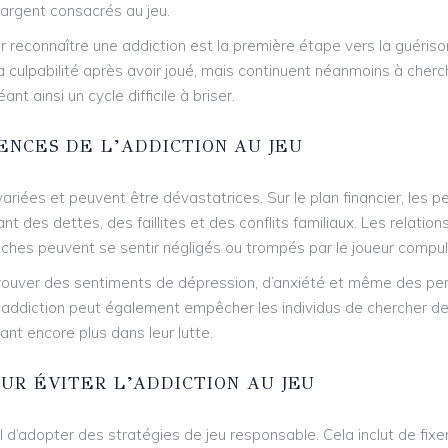
l’argent consacrés au jeu.
car reconnaître une addiction est la première étape vers la guériso
la culpabilité après avoir joué, mais continuent néanmoins à cherc
éant ainsi un cycle difficile à briser.
ENCES DE L’ADDICTION AU JEU
ariées et peuvent être dévastatrices. Sur le plan financier, les p
 des dettes, des faillites et des conflits familiaux. Les relation
roches peuvent se sentir négligés ou trompés par le joueur compuls
éprouver des sentiments de dépression, d’anxiété et même des p
 addiction peut également empêcher les individus de chercher de 
lant encore plus dans leur lutte.
UR ÉVITER L’ADDICTION AU JEU
iel d’adopter des stratégies de jeu responsable. Cela inclut de fixe