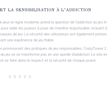
T LA SENSIBILISATION À L’ADDICTION
jeux en ligne moderne, prend la question de l’addiction au jeu tr
s pour aider les joueurs à jouer de manière responsable, incluant 
 pauses de jeu. La sécurité des utilisateurs est également primord
sant une expérience de jeu fiable.
 en promouvant des pratiques de jeu responsables, CrazyTower C
 du jeu ne se transforme pas en une spirale d’addiction. Le site e
it se faire dans le respect et la sécurité de chaque joueur.