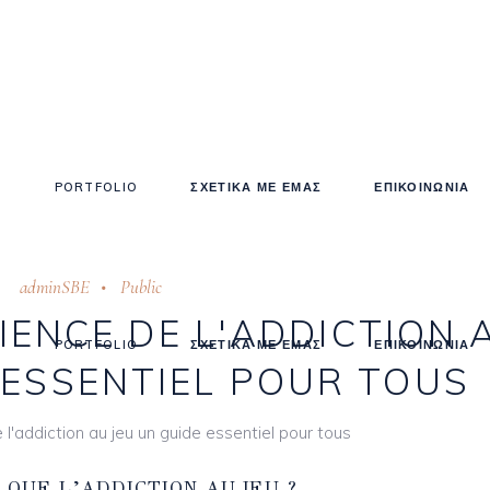
προσφέρει μια μοναδι
και παρόχων, το
Stake
παίκτη.
Παίξτε εύκολα τα αγαπημένα σας παιχνίδια
Αν αναζητάτε μια συναρπαστική εμπειρία στο δια
προσφέροντας τη δυνατότητα παιχνιδι
προσφέρει μια μοναδι
και παρόχων, το
Stake
διασκέδαση.
παίκτη.
Εύκολο εγγραφή, γρήγορες καταθέσεις και άμεσες αν
για να απολαύσουν τον κόσμο του o
sportingbet
Παίξτε εύκολα τα αγαπημένα σας παιχνίδια
άνεση.
προσφέροντας τη δυνατότητα παιχνιδι
G
PORTFOLIO
ΣΧΕΤΙΚΆ ΜΕ ΕΜΆΣ
ΕΠΙΚΟΙΝΩΝΙΑ
διασκέδαση.
Εύκολο εγγραφή, γρήγορες καταθέσεις και άμεσες αν
adminSBE
Public
για να απολαύσουν τον κόσμο του o
sportingbet
άνεση.
ENCE DE L'ADDICTION 
G
PORTFOLIO
ΣΧΕΤΙΚΆ ΜΕ ΕΜΆΣ
ΕΠΙΚΟΙΝΩΝΙΑ
 ESSENTIEL POUR TOUS
l'addiction au jeu un guide essentiel pour tous
 QUE L’ADDICTION AU JEU ?