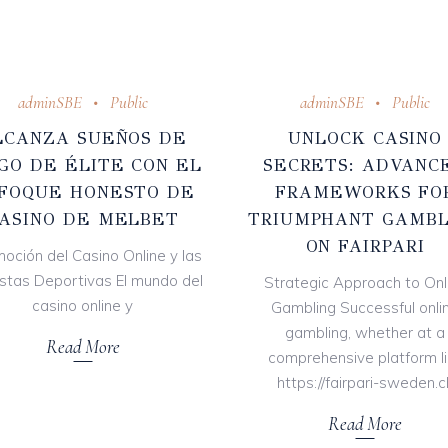
adminSBE
Public
adminSBE
Public
LCANZA SUEÑOS DE
UNLOCK CASINO
GO DE ÉLITE CON EL
SECRETS: ADVANC
FOQUE HONESTO DE
FRAMEWORKS FO
ASINO DE MELBET
TRIUMPHANT GAMBL
ON FAIRPARI
oción del Casino Online y las
tas Deportivas El mundo del
Strategic Approach to Onl
casino online y
Gambling Successful onli
gambling, whether at a
Read More
comprehensive platform l
https://fairpari-sweden.c
Read More