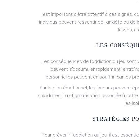
Il est important d’être attentif à ces signes, 
individus peuvent ressentir de l’anxiété ou de 
frisson, cr
LES CONSÉQU
Les conséquences de l’addiction au jeu sont v
peuvent s’accumuler rapidement, entraînant
personnelles peuvent en souffrir, car les p
Sur le plan émotionnel, les joueurs peuvent 
suicidaires. La stigmatisation associée à cette
les iso
STRATÉGIES PO
Pour prévenir l’addiction au jeu, il est essent