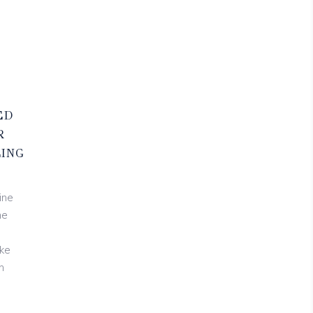
ED
R
ING
ine
ne
ike
h