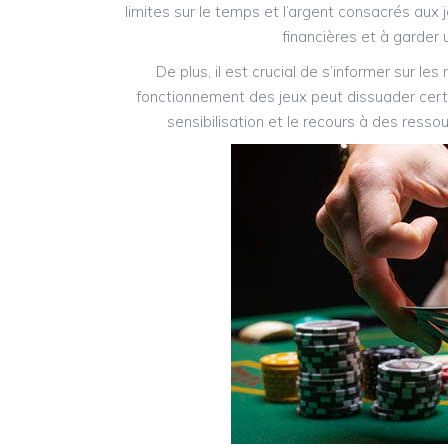
limites sur le temps et l’argent consacrés aux j
financières et à garder u
De plus, il est crucial de s’informer sur le
fonctionnement des jeux peut dissuader cer
sensibilisation et le recours à des ress