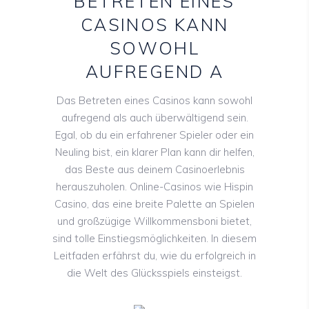
BETRETEN EINES
CASINOS KANN
SOWOHL
AUFREGEND A
Das Betreten eines Casinos kann sowohl
aufregend als auch überwältigend sein.
Egal, ob du ein erfahrener Spieler oder ein
Neuling bist, ein klarer Plan kann dir helfen,
das Beste aus deinem Casinoerlebnis
herauszuholen. Online-Casinos wie Hispin
Casino, das eine breite Palette an Spielen
und großzügige Willkommensboni bietet,
sind tolle Einstiegsmöglichkeiten. In diesem
Leitfaden erfährst du, wie du erfolgreich in
die Welt des Glücksspiels einsteigst.