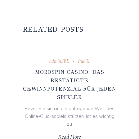
RELATED POSTS
adminSBE
Public
MOROSPIN CASINO: DAS
BESTÄTIGTE
GEWINNPOTENZIAL FÜR JEDEN
SPIELER
Bevor Sie sich in die aufregende Welt des
Online-Glücksspiels stürzen, ist es wichtig
zu
Read More