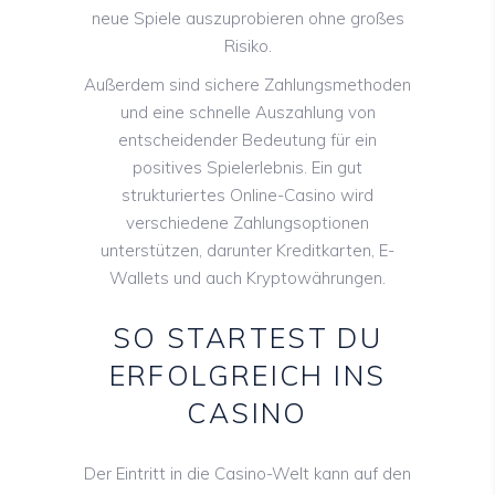
neue Spiele auszuprobieren ohne großes
Risiko.
Außerdem sind sichere Zahlungsmethoden
und eine schnelle Auszahlung von
entscheidender Bedeutung für ein
positives Spielerlebnis. Ein gut
strukturiertes Online-Casino wird
verschiedene Zahlungsoptionen
unterstützen, darunter Kreditkarten, E-
Wallets und auch Kryptowährungen.
SO STARTEST DU
ERFOLGREICH INS
CASINO
Der Eintritt in die Casino-Welt kann auf den