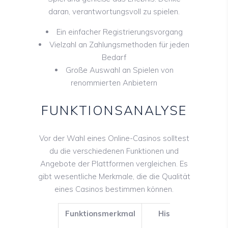
daran, verantwortungsvoll zu spielen.
Ein einfacher Registrierungsvorgang
Vielzahl an Zahlungsmethoden für jeden
Bedarf
Große Auswahl an Spielen von
renommierten Anbietern
FUNKTIONSANALYSE
Vor der Wahl eines Online-Casinos solltest
du die verschiedenen Funktionen und
Angebote der Plattformen vergleichen. Es
gibt wesentliche Merkmale, die die Qualität
eines Casinos bestimmen können.
Funktionsmerkmal
Hispin Casino