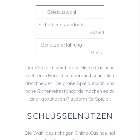
Spielauswahl
2.000+
Sicherheitsstandards
Hohe
Sicherheitsstandards
Benutzererfahrung
Intuitive
Benutzeroberfläche
Der Vergleich zeigt, dass Hispin Casino in
mehreren Bereichen überdurchschnittlich
abschneidet. Die große Spielauswahl und
hohe Sicherheitsstandards machen es zu
einer attraktiven Plattform für Spieler.
SCHLÜSSELNUTZEN
Die Wahl des richtigen Online-Casinos hat