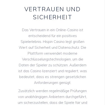
VERTRAUEN UND
SICHERHEIT
Das Vertrauen in ein Online-Casino ist
entscheidend für ein positives
Spielerlebnis. Hispin Casino legt großen
Wert auf Sicherheit und Datenschutz. Die
Plattform verwendet moderne
Verschlüsselungstechnologien, um die
Daten der Spieler zu schützen. Außerdem
ist das Casino lizenziert und reguliert, was
bedeutet, dass es strengen gesetzlichen
Anforderungen genügt.
Zusätzlich werden regelmäßige Prüfungen
von unabhängigen Anbietern durchgeführt,
um sicherzustellen, dass die Spiele fair und