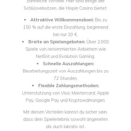
zahlreiche Vorteile. Hier sind einige der
Schlüsselnutzen, die Hispin Casino bietet:
Attraktive Willkommensboni:
Bis zu
150 % auf die erste Einzahlung, beginnend
bei nur 20 €.
Breite an Spielangeboten:
Über 2.000
Spiele von renommierten Anbietern wie
NetEnt und Evolution Gaming.
Schnelle Auszahlungen:
Bearbeitungszeit von Auszahlungen bis zu
72 Stunden.
Flexible Zahlungsmethoden:
Unterstützung von Visa, Mastercard, Apple
Pay, Google Pay und Kryptowährungen.
Mit diesen Vorteilen kannst du sicher sein,
dass dein Spielerlebnis sowohl angenehm
als auch lukrativ ist.