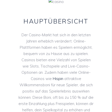
HAUPTÜBERSICHT
Der Casino-Markt hat sich in den letzten
Jahren erheblich verändert. Online-
Plattformen haben es Spielern ermöglicht,
bequem von zu Hause aus zu spielen.
Casinos bieten eine Vielzahl von Spielen
wie Slots, Tischspiele und Live-Casino-
Optionen an. Zudem haben viele Online-
Casinos wie
Hispin
attraktive
Willkommensboni für neue Spieler, die sich
positiv auf das Spielerlebnis auswirken
können. Diese Boni, oft bis zu 150 % auf die
erste Einzahlung plus Freispielen, können dir
helfen, dein Spielkapital zu erhöhen und