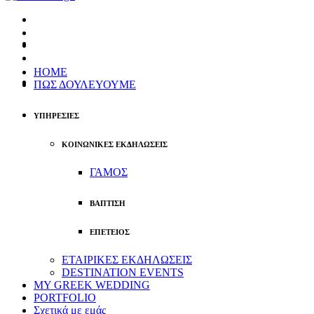
Αν αναζητάτε μια συναρπαστική εμπειρία στο διαδικτυακό
καζίνο με ποικιλία παιχνιδιών και παρόχων, το
Stake
προσφέρει μια μοναδική γκάμα επιλογών για κάθε παίκτη.
HOME
Παίξτε εύκολα τα αγαπημένα σας παιχνίδια καζίνο
Εύκολο εγγραφή, γρήγορες καταθέσεις και άμεσες
ΠΩΣ ΔΟΥΛΕΥΟΥΜΕ
οπουδήποτε και οποτεδήποτε με
Betlabel
, προσφέροντας τη
αναλήψεις περιμένουν τους παίκτες στη
sportingbet
για να
δυνατότητα παιχνιδιού σε smartphones και tablets για
απολαύσουν τον κόσμο του online καζίνο με ασφάλεια και
ΥΠΗΡΕΣΙΕΣ
ατελείωτη διασκέδαση.
άνεση.
ΚΟΙΝΩΝΙΚΕΣ ΕΚΔΗΛΩΣΕΙΣ
ΓΑΜΟΣ
ΒΑΠΤΙΣΗ
ΕΠΕΤΕΙΟΣ
ΕΤΑΙΡΙΚΕΣ ΕΚΔΗΛΩΣΕΙΣ
DESTINATION EVENTS
MY GREEK WEDDING
PORTFOLIO
Σχετικά με εμάς