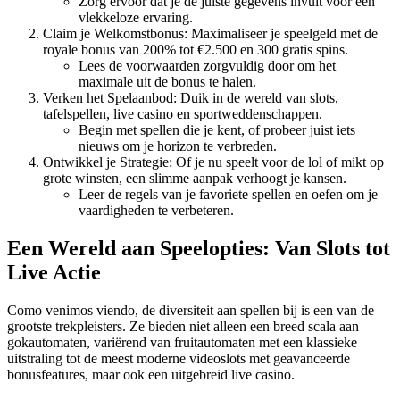
Zorg ervoor dat je de juiste gegevens invult voor een
vlekkeloze ervaring.
Claim je Welkomstbonus: Maximaliseer je speelgeld met de
royale bonus van 200% tot €2.500 en 300 gratis spins.
Lees de voorwaarden zorgvuldig door om het
maximale uit de bonus te halen.
Verken het Spelaanbod: Duik in de wereld van slots,
tafelspellen, live casino en sportweddenschappen.
Begin met spellen die je kent, of probeer juist iets
nieuws om je horizon te verbreden.
Ontwikkel je Strategie: Of je nu speelt voor de lol of mikt op
grote winsten, een slimme aanpak verhoogt je kansen.
Leer de regels van je favoriete spellen en oefen om je
vaardigheden te verbeteren.
Een Wereld aan Speelopties: Van Slots tot
Live Actie
Como venimos viendo, de diversiteit aan spellen bij is een van de
grootste trekpleisters. Ze bieden niet alleen een breed scala aan
gokautomaten, variërend van fruitautomaten met een klassieke
uitstraling tot de meest moderne videoslots met geavanceerde
bonusfeatures, maar ook een uitgebreid live casino.