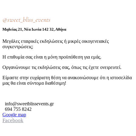
@sweet_bliss_events
Μηδείας 21, Νέα Ιωνία 142 32, Αθήνα
Μεγάλες εταιρικές εκδηλώσεις ή μικρές οικογενειακές
συγκεντρώσεις;
Η επιθυμία σας είναι η μόνη προϋπόθεση για εμάς.
Oργανώνουμε τις εκδηλώσεις σας, όπως τις έχετε ονειρευτεί.
Είμαστε στην ευχάριστη θέση να ανακοινώσουμε ότι η ιστοσελίδα
μας θα είναι σύντομα διαθέσιμη!
info@sweetblissevents.gr
694 755 8242
Google map
Facebook