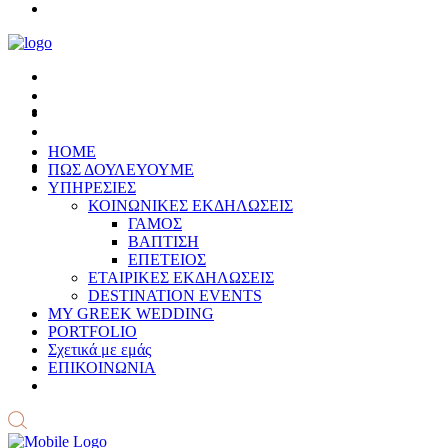
Αν αναζητάτε μια συναρπαστική εμπειρία στο διαδικτυακό
καζίνο με ποικιλία παιχνιδιών και παρόχων, το
Stake
προσφέρει μια μοναδική γκάμα επιλογών για κάθε παίκτη.
HOME
Παίξτε εύκολα τα αγαπημένα σας παιχνίδια καζίνο
Εύκολο εγγραφή, γρήγορες καταθέσεις και άμεσες
ΠΩΣ ΔΟΥΛΕΥΟΥΜΕ
οπουδήποτε και οποτεδήποτε με
Betlabel
, προσφέροντας τη
αναλήψεις περιμένουν τους παίκτες στη
sportingbet
για να
ΥΠΗΡΕΣΙΕΣ
δυνατότητα παιχνιδιού σε smartphones και tablets για
απολαύσουν τον κόσμο του online καζίνο με ασφάλεια και
ΚΟΙΝΩΝΙΚΕΣ ΕΚΔΗΛΩΣΕΙΣ
ατελείωτη διασκέδαση.
άνεση.
ΓΑΜΟΣ
ΒΑΠΤΙΣΗ
ΕΠΕΤΕΙΟΣ
ΕΤΑΙΡΙΚΕΣ ΕΚΔΗΛΩΣΕΙΣ
DESTINATION EVENTS
MY GREEK WEDDING
PORTFOLIO
Σχετικά με εμάς
ΕΠΙΚΟΙΝΩΝΙΑ