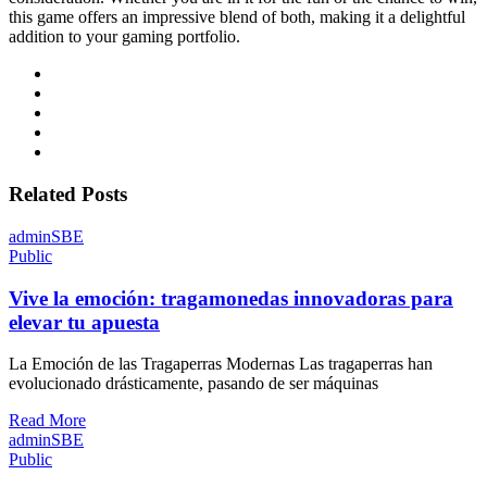
this game offers an impressive blend of both, making it a delightful
addition to your gaming portfolio.
Related Posts
adminSBE
Public
Vive la emoción: tragamonedas innovadoras para
elevar tu apuesta
La Emoción de las Tragaperras Modernas Las tragaperras han
evolucionado drásticamente, pasando de ser máquinas
Read More
adminSBE
Public