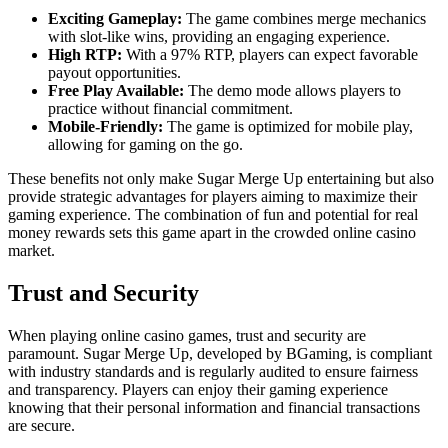
Exciting Gameplay:
The game combines merge mechanics
with slot-like wins, providing an engaging experience.
High RTP:
With a 97% RTP, players can expect favorable
payout opportunities.
Free Play Available:
The demo mode allows players to
practice without financial commitment.
Mobile-Friendly:
The game is optimized for mobile play,
allowing for gaming on the go.
These benefits not only make Sugar Merge Up entertaining but also
provide strategic advantages for players aiming to maximize their
gaming experience. The combination of fun and potential for real
money rewards sets this game apart in the crowded online casino
market.
Trust and Security
When playing online casino games, trust and security are
paramount. Sugar Merge Up, developed by BGaming, is compliant
with industry standards and is regularly audited to ensure fairness
and transparency. Players can enjoy their gaming experience
knowing that their personal information and financial transactions
are secure.