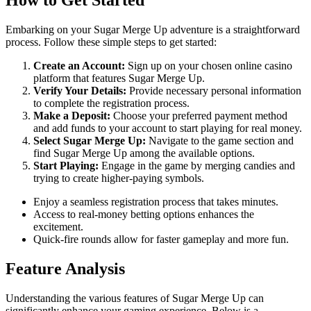
How to Get Started
Embarking on your Sugar Merge Up adventure is a straightforward
process. Follow these simple steps to get started:
Create an Account:
Sign up on your chosen online casino
platform that features Sugar Merge Up.
Verify Your Details:
Provide necessary personal information
to complete the registration process.
Make a Deposit:
Choose your preferred payment method
and add funds to your account to start playing for real money.
Select Sugar Merge Up:
Navigate to the game section and
find Sugar Merge Up among the available options.
Start Playing:
Engage in the game by merging candies and
trying to create higher-paying symbols.
Enjoy a seamless registration process that takes minutes.
Access to real-money betting options enhances the
excitement.
Quick-fire rounds allow for faster gameplay and more fun.
Feature Analysis
Understanding the various features of Sugar Merge Up can
significantly enhance your gaming experience. Below is a