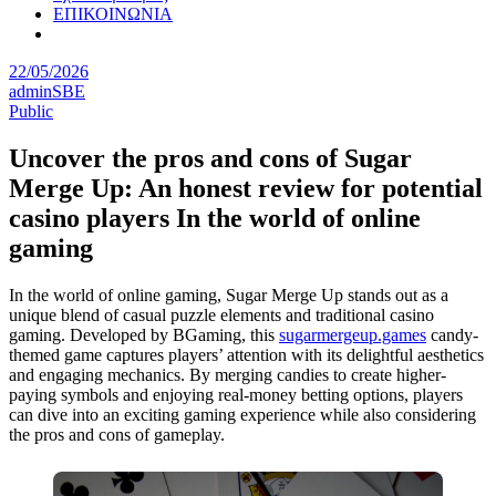
ΕΠΙΚΟΙΝΩΝΙΑ
22/05/2026
adminSBE
Public
Uncover the pros and cons of Sugar
Merge Up: An honest review for potential
casino players In the world of online
gaming
In the world of online gaming, Sugar Merge Up stands out as a
unique blend of casual puzzle elements and traditional casino
gaming. Developed by BGaming, this
sugarmergeup.games
candy-
themed game captures players’ attention with its delightful aesthetics
and engaging mechanics. By merging candies to create higher-
paying symbols and enjoying real-money betting options, players
can dive into an exciting gaming experience while also considering
the pros and cons of gameplay.