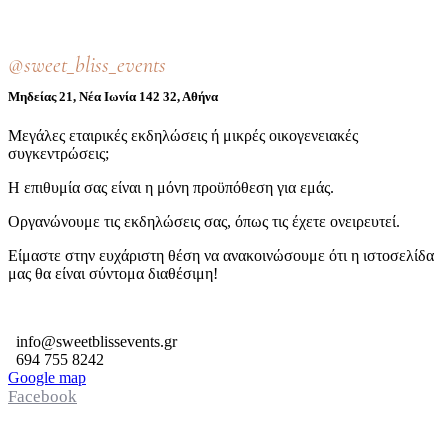
@sweet_bliss_events
Μηδείας 21, Νέα Ιωνία 142 32, Αθήνα
Μεγάλες εταιρικές εκδηλώσεις ή μικρές οικογενειακές
συγκεντρώσεις;
Η επιθυμία σας είναι η μόνη προϋπόθεση για εμάς.
Oργανώνουμε τις εκδηλώσεις σας, όπως τις έχετε ονειρευτεί.
Είμαστε στην ευχάριστη θέση να ανακοινώσουμε ότι η ιστοσελίδα
μας θα είναι σύντομα διαθέσιμη!
info@sweetblissevents.gr
694 755 8242
Google map
Facebook