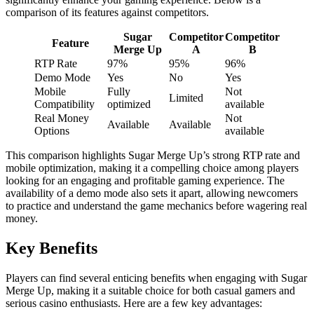
comparison of its features against competitors.
Sugar
Competitor
Competitor
Feature
Merge Up
A
B
RTP Rate
97%
95%
96%
Demo Mode
Yes
No
Yes
Mobile
Fully
Not
Limited
Compatibility
optimized
available
Real Money
Not
Available
Available
Options
available
This comparison highlights Sugar Merge Up’s strong RTP rate and
mobile optimization, making it a compelling choice among players
looking for an engaging and profitable gaming experience. The
availability of a demo mode also sets it apart, allowing newcomers
to practice and understand the game mechanics before wagering real
money.
Key Benefits
Players can find several enticing benefits when engaging with Sugar
Merge Up, making it a suitable choice for both casual gamers and
serious casino enthusiasts. Here are a few key advantages: