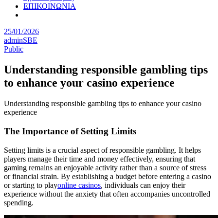
ΕΠΙΚΟΙΝΩΝΙΑ
25/01/2026
adminSBE
Public
Understanding responsible gambling tips
to enhance your casino experience
Understanding responsible gambling tips to enhance your casino
experience
The Importance of Setting Limits
Setting limits is a crucial aspect of responsible gambling. It helps
players manage their time and money effectively, ensuring that
gaming remains an enjoyable activity rather than a source of stress
or financial strain. By establishing a budget before entering a casino
or starting to play
online casinos
, individuals can enjoy their
experience without the anxiety that often accompanies uncontrolled
spending.