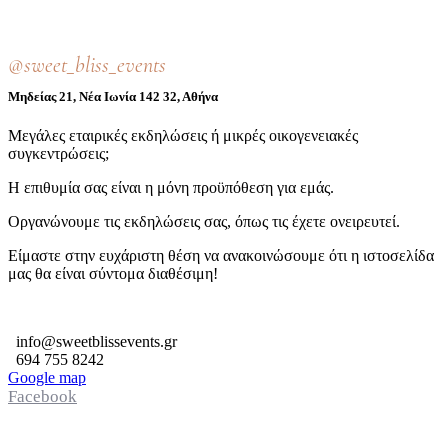
@sweet_bliss_events
Μηδείας 21, Νέα Ιωνία 142 32, Αθήνα
Μεγάλες εταιρικές εκδηλώσεις ή μικρές οικογενειακές
συγκεντρώσεις;
Η επιθυμία σας είναι η μόνη προϋπόθεση για εμάς.
Oργανώνουμε τις εκδηλώσεις σας, όπως τις έχετε ονειρευτεί.
Είμαστε στην ευχάριστη θέση να ανακοινώσουμε ότι η ιστοσελίδα
μας θα είναι σύντομα διαθέσιμη!
info@sweetblissevents.gr
694 755 8242
Google map
Facebook