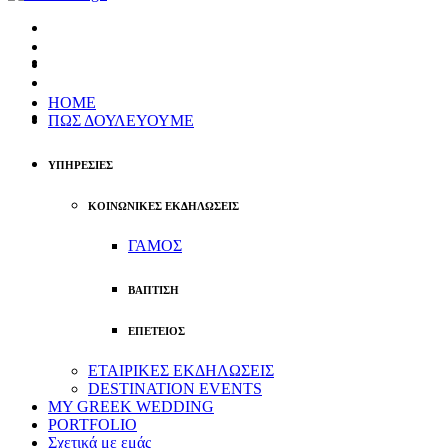
Αν αναζητάτε μια συναρπαστική εμπειρία στο διαδικτυακό
καζίνο με ποικιλία παιχνιδιών και παρόχων, το
Stake
προσφέρει μια μοναδική γκάμα επιλογών για κάθε παίκτη.
HOME
Παίξτε εύκολα τα αγαπημένα σας παιχνίδια καζίνο
Εύκολο εγγραφή, γρήγορες καταθέσεις και άμεσες
ΠΩΣ ΔΟΥΛΕΥΟΥΜΕ
οπουδήποτε και οποτεδήποτε με
Betlabel
, προσφέροντας τη
αναλήψεις περιμένουν τους παίκτες στη
sportingbet
για να
δυνατότητα παιχνιδιού σε smartphones και tablets για
απολαύσουν τον κόσμο του online καζίνο με ασφάλεια και
ΥΠΗΡΕΣΙΕΣ
ατελείωτη διασκέδαση.
άνεση.
ΚΟΙΝΩΝΙΚΕΣ ΕΚΔΗΛΩΣΕΙΣ
ΓΑΜΟΣ
ΒΑΠΤΙΣΗ
ΕΠΕΤΕΙΟΣ
ΕΤΑΙΡΙΚΕΣ ΕΚΔΗΛΩΣΕΙΣ
DESTINATION EVENTS
MY GREEK WEDDING
PORTFOLIO
Σχετικά με εμάς