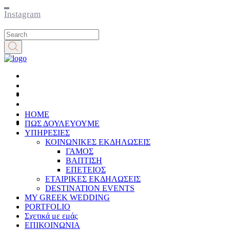
Instagram
Αν αναζητάτε μια συναρπαστική εμπειρία στο διαδικτυακό
καζίνο με ποικιλία παιχνιδιών και παρόχων, το
Stake
προσφέρει μια μοναδική γκάμα επιλογών για κάθε παίκτη.
HOME
Παίξτε εύκολα τα αγαπημένα σας παιχνίδια καζίνο
Εύκολο εγγραφή, γρήγορες καταθέσεις και άμεσες
ΠΩΣ ΔΟΥΛΕΥΟΥΜΕ
οπουδήποτε και οποτεδήποτε με
Betlabel
, προσφέροντας τη
αναλήψεις περιμένουν τους παίκτες στη
sportingbet
για να
ΥΠΗΡΕΣΙΕΣ
δυνατότητα παιχνιδιού σε smartphones και tablets για
απολαύσουν τον κόσμο του online καζίνο με ασφάλεια και
ΚΟΙΝΩΝΙΚΕΣ ΕΚΔΗΛΩΣΕΙΣ
ατελείωτη διασκέδαση.
άνεση.
ΓΑΜΟΣ
ΒΑΠΤΙΣΗ
ΕΠΕΤΕΙΟΣ
ΕΤΑΙΡΙΚΕΣ ΕΚΔΗΛΩΣΕΙΣ
DESTINATION EVENTS
MY GREEK WEDDING
PORTFOLIO
Σχετικά με εμάς
ΕΠΙΚΟΙΝΩΝΙΑ