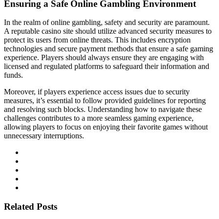
Ensuring a Safe Online Gambling Environment
In the realm of online gambling, safety and security are paramount.
A reputable casino site should utilize advanced security measures to
protect its users from online threats. This includes encryption
technologies and secure payment methods that ensure a safe gaming
experience. Players should always ensure they are engaging with
licensed and regulated platforms to safeguard their information and
funds.
Moreover, if players experience access issues due to security
measures, it’s essential to follow provided guidelines for reporting
and resolving such blocks. Understanding how to navigate these
challenges contributes to a more seamless gaming experience,
allowing players to focus on enjoying their favorite games without
unnecessary interruptions.
Related Posts