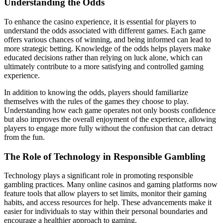
Understanding the Odds
To enhance the casino experience, it is essential for players to
understand the odds associated with different games. Each game
offers various chances of winning, and being informed can lead to
more strategic betting. Knowledge of the odds helps players make
educated decisions rather than relying on luck alone, which can
ultimately contribute to a more satisfying and controlled gaming
experience.
In addition to knowing the odds, players should familiarize
themselves with the rules of the games they choose to play.
Understanding how each game operates not only boosts confidence
but also improves the overall enjoyment of the experience, allowing
players to engage more fully without the confusion that can detract
from the fun.
The Role of Technology in Responsible Gambling
Technology plays a significant role in promoting responsible
gambling practices. Many online casinos and gaming platforms now
feature tools that allow players to set limits, monitor their gaming
habits, and access resources for help. These advancements make it
easier for individuals to stay within their personal boundaries and
encourage a healthier approach to gaming.