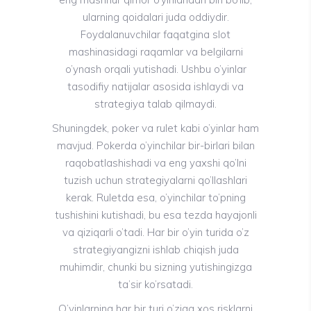
ularning qoidalari juda oddiydir.
Foydalanuvchilar faqatgina slot
mashinasidagi raqamlar va belgilarni
o’ynash orqali yutishadi. Ushbu o’yinlar
tasodifiy natijalar asosida ishlaydi va
strategiya talab qilmaydi.
Shuningdek, poker va rulet kabi o’yinlar ham
mavjud. Pokerda o’yinchilar bir-birlari bilan
raqobatlashishadi va eng yaxshi qo’lni
tuzish uchun strategiyalarni qo’llashlari
kerak. Ruletda esa, o’yinchilar to’pning
tushishini kutishadi, bu esa tezda hayajonli
va qiziqarli o’tadi. Har bir o’yin turida o’z
strategiyangizni ishlab chiqish juda
muhimdir, chunki bu sizning yutishingizga
ta’sir ko’rsatadi.
O’yinlarning har bir turi o’ziga xos risklarni