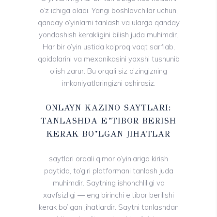
o’z ichiga oladi. Yangi boshlovchilar uchun,
qanday o’yinlarni tanlash va ularga qanday
yondashish kerakligini bilish juda muhimdir.
Har bir o’yin ustida ko’proq vaqt sarflab,
qoidalarini va mexanikasini yaxshi tushunib
olish zarur. Bu orqali siz o’zingizning
imkoniyatlaringizni oshirasiz.
ONLAYN KAZINO SAYTLARI:
TANLASHDA E’TIBOR BERISH
KERAK BO’LGAN JIHATLAR
saytlari orqali qimor o’yinlariga kirish
paytida, to’g’ri platformani tanlash juda
muhimdir. Saytning ishonchliligi va
xavfsizligi — eng birinchi e’tibor berilishi
kerak bo’lgan jihatlardir. Saytni tanlashdan