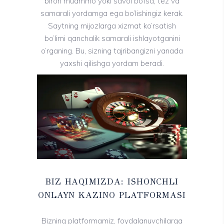
biron muammo yoki savol bo’lsa, tez va
samarali yordamga ega bo’lishingiz kerak.
Saytning mijozlarga xizmat ko’rsatish
bo’limi qanchalik samarali ishlayotganini
o’rganing. Bu, sizning tajribangizni yanada
yaxshi qilishga yordam beradi.
BIZ HAQIMIZDA: ISHONCHLI
ONLAYN KAZINO PLATFORMASI
Bizning platformamiz, foydalanuvchilarga