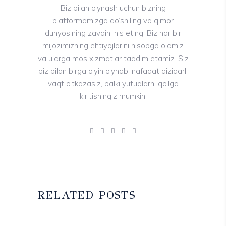
Biz bilan o’ynash uchun bizning
platformamizga qo’shiling va qimor
dunyosining zavqini his eting. Biz har bir
mijozimizning ehtiyojlarini hisobga olamiz
va ularga mos xizmatlar taqdim etamiz. Siz
biz bilan birga o’yin o’ynab, nafaqat qiziqarli
vaqt o’tkazasiz, balki yutuqlarni qo’lga
kiritishingiz mumkin.
RELATED POSTS