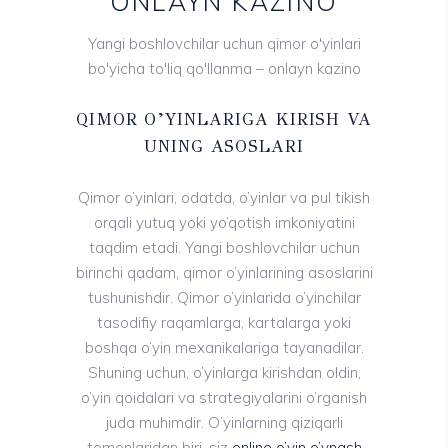
ONLAYN KAZINO
Yangi boshlovchilar uchun qimor o'yinlari
bo'yicha to'liq qo'llanma – onlayn kazino
QIMOR O’YINLARIGA KIRISH VA
UNING ASOSLARI
Qimor o’yinlari, odatda, o’yinlar va pul tikish
orqali yutuq yoki yo’qotish imkoniyatini
taqdim etadi. Yangi boshlovchilar uchun
birinchi qadam, qimor o’yinlarining asoslarini
tushunishdir. Qimor o’yinlarida o’yinchilar
tasodifiy raqamlarga, kartalarga yoki
boshqa o’yin mexanikalariga tayanadilar.
Shuning uchun, o’yinlarga kirishdan oldin,
o’yin qoidalari va strategiyalarini o’rganish
juda muhimdir. O’yinlarning qiziqarli
tomonlaridan biri, siz
online o’yin o’ynash