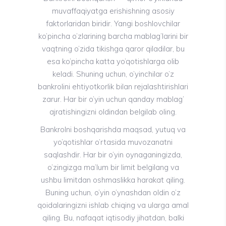
muvaffaqiyatga erishishning asosiy
faktorlaridan biridir. Yangi boshlovchilar
ko’pincha o’zlarining barcha mablag’larini bir
vaqtning o’zida tikishga qaror qiladilar, bu
esa ko’pincha katta yo’qotishlarga olib
keladi. Shuning uchun, o’yinchilar o’z
bankrolini ehtiyotkorlik bilan rejalashtirishlari
zarur. Har bir o’yin uchun qanday mablag’
ajratishingizni oldindan belgilab oling.
Bankrolni boshqarishda maqsad, yutuq va
yo’qotishlar o’rtasida muvozanatni
saqlashdir. Har bir o’yin oynaganingizda,
o’zingizga ma’lum bir limit belgilang va
ushbu limitdan oshmaslikka harakat qiling.
Buning uchun, o’yin o’ynashdan oldin o’z
qoidalaringizni ishlab chiqing va ularga amal
qiling. Bu, nafaqat iqtisodiy jihatdan, balki