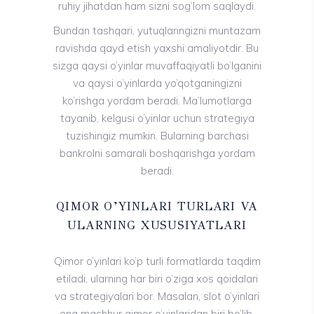
ruhiy jihatdan ham sizni sog’lom saqlaydi.
Bundan tashqari, yutuqlaringizni muntazam
ravishda qayd etish yaxshi amaliyotdir. Bu
sizga qaysi o’yinlar muvaffaqiyatli bo’lganini
va qaysi o’yinlarda yo’qotganingizni
ko’rishga yordam beradi. Ma’lumotlarga
tayanib, kelgusi o’yinlar uchun strategiya
tuzishingiz mumkin. Bularning barchasi
bankrolni samarali boshqarishga yordam
beradi.
QIMOR O’YINLARI TURLARI VA
ULARNING XUSUSIYATLARI
Qimor o’yinlari ko’p turli formatlarda taqdim
etiladi, ularning har biri o’ziga xos qoidalari
va strategiyalari bor. Masalan, slot o’yinlari
eng mashhur qimor o’yinlaridan biri bo’lib,