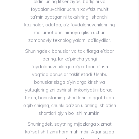
oldin, uning litsenziyasi borligini va
foydalanuvchilar uchun xavfsiz muhit
ta’minlayotganini tekshiring. Ishonchli
kazinolar, odatda, o’z foydalanuvchilarining
ma’lumotlarini himoya qilish uchun
zamonaviy texnologiyalarni qo’llaydilar.
Shuningdek, bonuslar va takliflarga e’tibor
bering. lar ko’pincha yangi
foydalanuvchilarga ro’yxatdan o’tish
vaqtida bonuslar taklif etadi. Ushbu
bonuslar sizga o’yinlarga kirish va
yutuqlaringizni oshirish imkoniyatini beradi.
Lekin, bonuslarning shartlarini diqqat bilan
o’qib chiqing, chunki ba’zan ularning ishlatish
shartlari qiyin bo’lishi mumkin.
Shuningdek, saytning mijozlarga xizmat
ko’rsatish tizimi ham muhimdir. Agar sizda