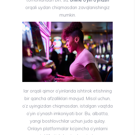
orqali uydan chiqmasdan zavqlanishingiz
mumkin.
lar orqali qimor o’yinlarida ishtirok etishning
bir qancha afzalliklari mavjud. Misol uchun,
o’z uyingizdan chiqmasdan, istalgan vaqtda
o’yin o’ynash imkoniyati bor. Bu, albatta,
yangi boshlovchilar uchun juda qulay.
Onlayn platformalar ko’pincha o’yinlarni