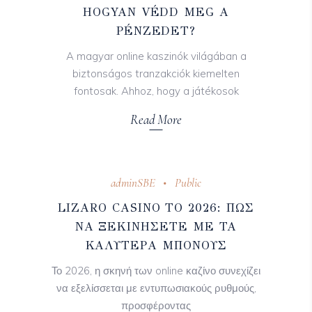
HOGYAN VÉDD MEG A
PÉNZEDET?
A magyar online kaszinók világában a
biztonságos tranzakciók kiemelten
fontosak. Ahhoz, hogy a játékosok
Read More
adminSBE
Public
LIZARO CASINO ΤΟ 2026: ΠΏΣ
ΝΑ ΞΕΚΙΝΉΣΕΤΕ ΜΕ ΤΑ
ΚΑΛΎΤΕΡΑ ΜΠΌΝΟΥΣ
Το 2026, η σκηνή των online καζίνο συνεχίζει
να εξελίσσεται με εντυπωσιακούς ρυθμούς,
προσφέροντας