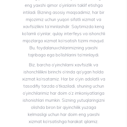
eng yaxshi qimor o’yinlarini taklif etishga
intiladi. Bizning asosiy maqsadimiz, har bir
mijozimiz uchun yuqori sifatli xizmat va
xavfsizlikni ta’minlashdir. Saytimizda keng
ko’lamli o’yinlar, qulay interfeys va ishonchli
mijozlarga xizmat ko’rsatish tizimi mavjud.
Bu, foydalanuvchilarimizning yaxshi
tajribaga ega bo’lishlarini ta’minlaydi.
Biz, barcha o’yinchilarni xavfsizlik va
ishonchlilikni birinchi o’rinda qo’ygan holda
xizmat ko’rsatamiz. Har bir o’yin adolatli va
tasodifiy tarzda o’tkaziladi, shuning uchun
o’yinchilarimiz har doim o’z imkoniyatlariga
ishonishlari mumkin. Sizning yutuqlaringizni
olishda biron bir qiyinchilik yuzaga
kelmasligi uchun har doim eng yaxshi
xizmat ko’rsatishga harakat qilamiz.