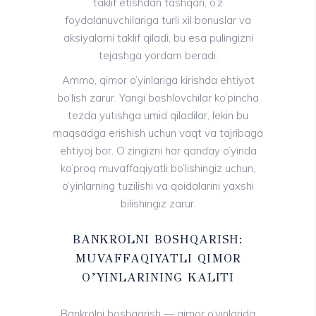
taklif etishdan tashqari, o’z
foydalanuvchilariga turli xil bonuslar va
aksiyalarni taklif qiladi, bu esa pulingizni
tejashga yordam beradi.
Ammo, qimor o’yinlariga kirishda ehtiyot
bo’lish zarur. Yangi boshlovchilar ko’pincha
tezda yutishga umid qiladilar, lekin bu
maqsadga erishish uchun vaqt va tajribaga
ehtiyoj bor. O’zingizni har qanday o’yinda
ko’proq muvaffaqiyatli bo’lishingiz uchun,
o’yinlarning tuzilishi va qoidalarini yaxshi
bilishingiz zarur.
BANKROLNI BOSHQARISH:
MUVAFFAQIYATLI QIMOR
O’YINLARINING KALITI
Bankrolni boshqarish — qimor o’yinlarida