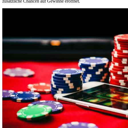
zusätzliche Chancen auf Gewinne eröffnet.