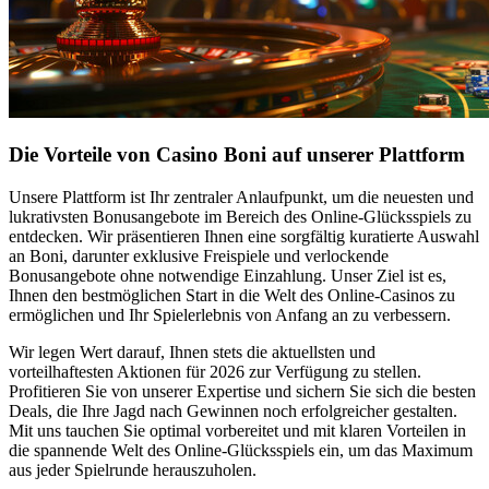
Die Vorteile von Casino Boni auf unserer Plattform
Unsere Plattform ist Ihr zentraler Anlaufpunkt, um die neuesten und
lukrativsten Bonusangebote im Bereich des Online-Glücksspiels zu
entdecken. Wir präsentieren Ihnen eine sorgfältig kuratierte Auswahl
an Boni, darunter exklusive Freispiele und verlockende
Bonusangebote ohne notwendige Einzahlung. Unser Ziel ist es,
Ihnen den bestmöglichen Start in die Welt des Online-Casinos zu
ermöglichen und Ihr Spielerlebnis von Anfang an zu verbessern.
Wir legen Wert darauf, Ihnen stets die aktuellsten und
vorteilhaftesten Aktionen für 2026 zur Verfügung zu stellen.
Profitieren Sie von unserer Expertise und sichern Sie sich die besten
Deals, die Ihre Jagd nach Gewinnen noch erfolgreicher gestalten.
Mit uns tauchen Sie optimal vorbereitet und mit klaren Vorteilen in
die spannende Welt des Online-Glücksspiels ein, um das Maximum
aus jeder Spielrunde herauszuholen.