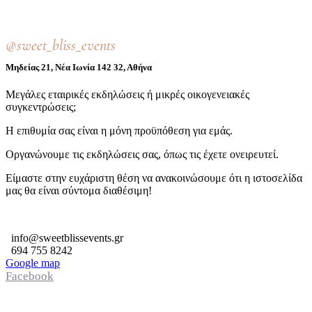
@sweet_bliss_events
Μηδείας 21, Νέα Ιωνία 142 32, Αθήνα
Μεγάλες εταιρικές εκδηλώσεις ή μικρές οικογενειακές
συγκεντρώσεις;
Η επιθυμία σας είναι η μόνη προϋπόθεση για εμάς.
Oργανώνουμε τις εκδηλώσεις σας, όπως τις έχετε ονειρευτεί.
Είμαστε στην ευχάριστη θέση να ανακοινώσουμε ότι η ιστοσελίδα
μας θα είναι σύντομα διαθέσιμη!
info@sweetblissevents.gr
694 755 8242
Google map
Facebook