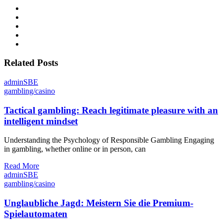
Related Posts
adminSBE
gambling/casino
Tactical gambling: Reach legitimate pleasure with an
intelligent mindset
Understanding the Psychology of Responsible Gambling Engaging
in gambling, whether online or in person, can
Read More
adminSBE
gambling/casino
Unglaubliche Jagd: Meistern Sie die Premium-
Spielautomaten