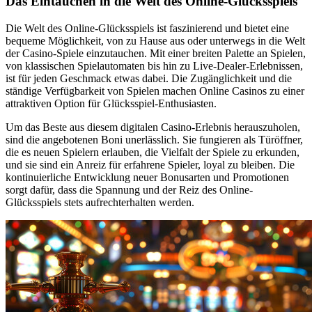
Das Eintauchen in die Welt des Online-Glücksspiels
Die Welt des Online-Glücksspiels ist faszinierend und bietet eine
bequeme Möglichkeit, von zu Hause aus oder unterwegs in die Welt
der Casino-Spiele einzutauchen. Mit einer breiten Palette an Spielen,
von klassischen Spielautomaten bis hin zu Live-Dealer-Erlebnissen,
ist für jeden Geschmack etwas dabei. Die Zugänglichkeit und die
ständige Verfügbarkeit von Spielen machen Online Casinos zu einer
attraktiven Option für Glücksspiel-Enthusiasten.
Um das Beste aus diesem digitalen Casino-Erlebnis herauszuholen,
sind die angebotenen Boni unerlässlich. Sie fungieren als Türöffner,
die es neuen Spielern erlauben, die Vielfalt der Spiele zu erkunden,
und sie sind ein Anreiz für erfahrene Spieler, loyal zu bleiben. Die
kontinuierliche Entwicklung neuer Bonusarten und Promotionen
sorgt dafür, dass die Spannung und der Reiz des Online-
Glücksspiels stets aufrechterhalten werden.