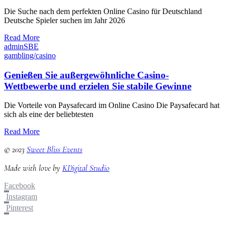
Die Suche nach dem perfekten Online Casino für Deutschland
Deutsche Spieler suchen im Jahr 2026
Read More
adminSBE
gambling/casino
Genießen Sie außergewöhnliche Casino-
Wettbewerbe und erzielen Sie stabile Gewinne
Die Vorteile von Paysafecard im Online Casino Die Paysafecard hat
sich als eine der beliebtesten
Read More
© 2023
Sweet Bliss Events
Made with love by
KDigital Studio
Facebook
Instagram
Pinterest