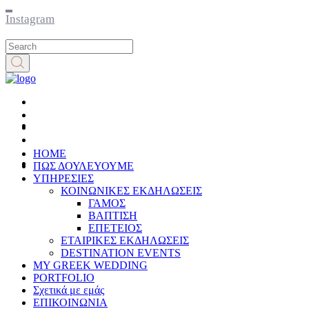
Instagram
Αν αναζητάτε μια συναρπαστική εμπειρία στο διαδικτυακό
καζίνο με ποικιλία παιχνιδιών και παρόχων, το
Stake
προσφέρει μια μοναδική γκάμα επιλογών για κάθε παίκτη.
HOME
Παίξτε εύκολα τα αγαπημένα σας παιχνίδια καζίνο
Εύκολο εγγραφή, γρήγορες καταθέσεις και άμεσες
ΠΩΣ ΔΟΥΛΕΥΟΥΜΕ
οπουδήποτε και οποτεδήποτε με
Betlabel
, προσφέροντας τη
αναλήψεις περιμένουν τους παίκτες στη
sportingbet
για να
ΥΠΗΡΕΣΙΕΣ
δυνατότητα παιχνιδιού σε smartphones και tablets για
απολαύσουν τον κόσμο του online καζίνο με ασφάλεια και
ΚΟΙΝΩΝΙΚΕΣ ΕΚΔΗΛΩΣΕΙΣ
ατελείωτη διασκέδαση.
άνεση.
ΓΑΜΟΣ
ΒΑΠΤΙΣΗ
ΕΠΕΤΕΙΟΣ
ΕΤΑΙΡΙΚΕΣ ΕΚΔΗΛΩΣΕΙΣ
DESTINATION EVENTS
MY GREEK WEDDING
PORTFOLIO
Σχετικά με εμάς
ΕΠΙΚΟΙΝΩΝΙΑ