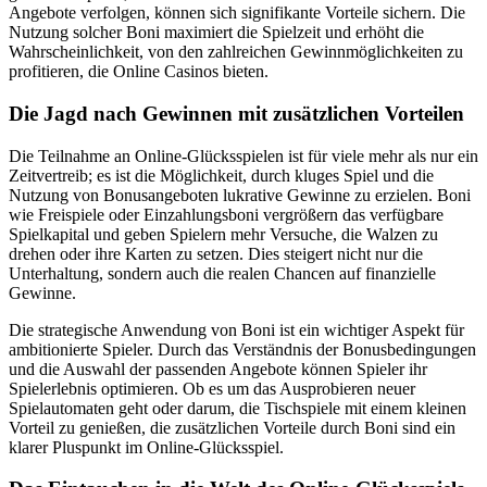
Angebote verfolgen, können sich signifikante Vorteile sichern. Die
Nutzung solcher Boni maximiert die Spielzeit und erhöht die
Wahrscheinlichkeit, von den zahlreichen Gewinnmöglichkeiten zu
profitieren, die Online Casinos bieten.
Die Jagd nach Gewinnen mit zusätzlichen Vorteilen
Die Teilnahme an Online-Glücksspielen ist für viele mehr als nur ein
Zeitvertreib; es ist die Möglichkeit, durch kluges Spiel und die
Nutzung von Bonusangeboten lukrative Gewinne zu erzielen. Boni
wie Freispiele oder Einzahlungsboni vergrößern das verfügbare
Spielkapital und geben Spielern mehr Versuche, die Walzen zu
drehen oder ihre Karten zu setzen. Dies steigert nicht nur die
Unterhaltung, sondern auch die realen Chancen auf finanzielle
Gewinne.
Die strategische Anwendung von Boni ist ein wichtiger Aspekt für
ambitionierte Spieler. Durch das Verständnis der Bonusbedingungen
und die Auswahl der passenden Angebote können Spieler ihr
Spielerlebnis optimieren. Ob es um das Ausprobieren neuer
Spielautomaten geht oder darum, die Tischspiele mit einem kleinen
Vorteil zu genießen, die zusätzlichen Vorteile durch Boni sind ein
klarer Pluspunkt im Online-Glücksspiel.