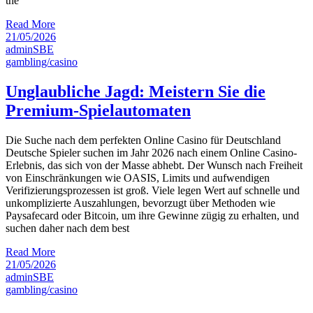
the
Read More
21/05/2026
adminSBE
gambling/casino
Unglaubliche Jagd: Meistern Sie die
Premium-Spielautomaten
Die Suche nach dem perfekten Online Casino für Deutschland
Deutsche Spieler suchen im Jahr 2026 nach einem Online Casino-
Erlebnis, das sich von der Masse abhebt. Der Wunsch nach Freiheit
von Einschränkungen wie OASIS, Limits und aufwendigen
Verifizierungsprozessen ist groß. Viele legen Wert auf schnelle und
unkomplizierte Auszahlungen, bevorzugt über Methoden wie
Paysafecard oder Bitcoin, um ihre Gewinne zügig zu erhalten, und
suchen daher nach dem best
Read More
21/05/2026
adminSBE
gambling/casino