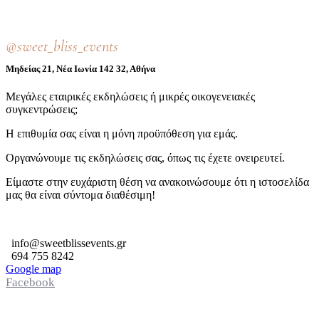
@sweet_bliss_events
Μηδείας 21, Νέα Ιωνία 142 32, Αθήνα
Μεγάλες εταιρικές εκδηλώσεις ή μικρές οικογενειακές
συγκεντρώσεις;
Η επιθυμία σας είναι η μόνη προϋπόθεση για εμάς.
Oργανώνουμε τις εκδηλώσεις σας, όπως τις έχετε ονειρευτεί.
Είμαστε στην ευχάριστη θέση να ανακοινώσουμε ότι η ιστοσελίδα
μας θα είναι σύντομα διαθέσιμη!
info@sweetblissevents.gr
694 755 8242
Google map
Facebook