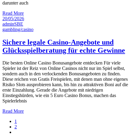
darunter auch
Read More
20/05/2026
adminSBE
gambling/casino
Sichere legale Casino-Angebote und
Glücksspielberatung für echte Gewinne
Die besten Online Casino Bonusangebote entdecken Für viele
Spieler ist der Reiz von Online Casinos nicht nur im Spiel selbst,
sondern auch in den verlockenden Bonusangeboten zu finden.
Diese reichen von Gratis Freispielen, mit denen man ohne eigenes
Risiko Slots ausprobieren kann, bis hin zu attraktiven Boni auf die
erste Einzahlung. Gerade die Angebote mit niedrigen
Einstiegshürden, wie ein 5 Euro Casino Bonus, machen das
Spielerlebnis
Read More
1
2