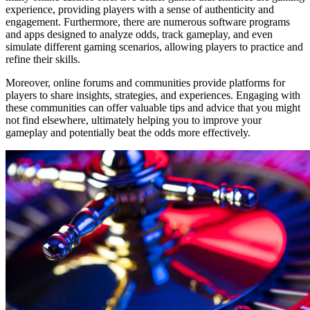
experience, providing players with a sense of authenticity and
engagement. Furthermore, there are numerous software programs
and apps designed to analyze odds, track gameplay, and even
simulate different gaming scenarios, allowing players to practice and
refine their skills.
Moreover, online forums and communities provide platforms for
players to share insights, strategies, and experiences. Engaging with
these communities can offer valuable tips and advice that you might
not find elsewhere, ultimately helping you to improve your
gameplay and potentially beat the odds more effectively.