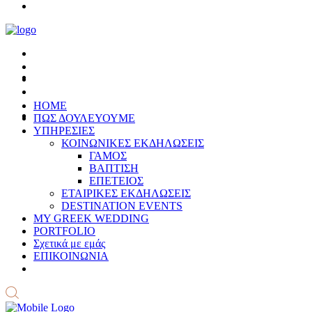
Αν αναζητάτε μια συναρπαστική εμπειρία στο διαδικτυακό
καζίνο με ποικιλία παιχνιδιών και παρόχων, το
Stake
προσφέρει μια μοναδική γκάμα επιλογών για κάθε παίκτη.
HOME
Παίξτε εύκολα τα αγαπημένα σας παιχνίδια καζίνο
Εύκολο εγγραφή, γρήγορες καταθέσεις και άμεσες
ΠΩΣ ΔΟΥΛΕΥΟΥΜΕ
οπουδήποτε και οποτεδήποτε με
Betlabel
, προσφέροντας τη
αναλήψεις περιμένουν τους παίκτες στη
sportingbet
για να
ΥΠΗΡΕΣΙΕΣ
δυνατότητα παιχνιδιού σε smartphones και tablets για
απολαύσουν τον κόσμο του online καζίνο με ασφάλεια και
ΚΟΙΝΩΝΙΚΕΣ ΕΚΔΗΛΩΣΕΙΣ
ατελείωτη διασκέδαση.
άνεση.
ΓΑΜΟΣ
ΒΑΠΤΙΣΗ
ΕΠΕΤΕΙΟΣ
ΕΤΑΙΡΙΚΕΣ ΕΚΔΗΛΩΣΕΙΣ
DESTINATION EVENTS
MY GREEK WEDDING
PORTFOLIO
Σχετικά με εμάς
ΕΠΙΚΟΙΝΩΝΙΑ