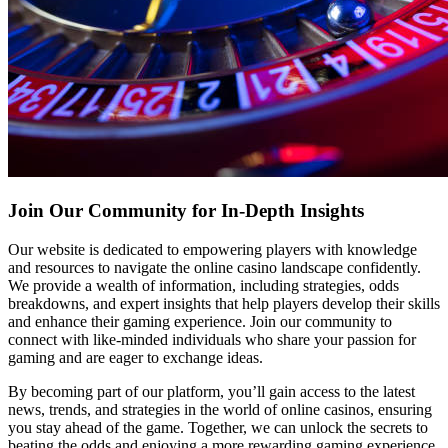
Join Our Community for In-Depth Insights
Our website is dedicated to empowering players with knowledge
and resources to navigate the online casino landscape confidently.
We provide a wealth of information, including strategies, odds
breakdowns, and expert insights that help players develop their skills
and enhance their gaming experience. Join our community to
connect with like-minded individuals who share your passion for
gaming and are eager to exchange ideas.
By becoming part of our platform, you’ll gain access to the latest
news, trends, and strategies in the world of online casinos, ensuring
you stay ahead of the game. Together, we can unlock the secrets to
beating the odds and enjoying a more rewarding gaming experience.