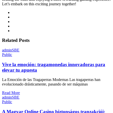
Let’s embark on this exciting journey together!
Related Posts
adminSBE
Public
Vive la emoción: tragamonedas innovadoras para
elevar tu apuesta
La Emoción de las Tragaperras Modernas Las tragaperras han
evolucionado drásticamente, pasando de ser máquinas
Read More
adminSBE
Public
A Magyar Online Casino biztonságos tranzakciói: