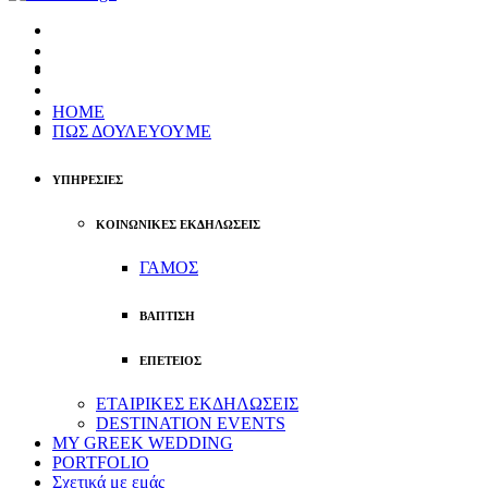
Αν αναζητάτε μια συναρπαστική εμπειρία στο διαδικτυακό
καζίνο με ποικιλία παιχνιδιών και παρόχων, το
Stake
προσφέρει μια μοναδική γκάμα επιλογών για κάθε παίκτη.
HOME
Παίξτε εύκολα τα αγαπημένα σας παιχνίδια καζίνο
Εύκολο εγγραφή, γρήγορες καταθέσεις και άμεσες
ΠΩΣ ΔΟΥΛΕΥΟΥΜΕ
οπουδήποτε και οποτεδήποτε με
Betlabel
, προσφέροντας τη
αναλήψεις περιμένουν τους παίκτες στη
sportingbet
για να
δυνατότητα παιχνιδιού σε smartphones και tablets για
απολαύσουν τον κόσμο του online καζίνο με ασφάλεια και
ΥΠΗΡΕΣΙΕΣ
ατελείωτη διασκέδαση.
άνεση.
ΚΟΙΝΩΝΙΚΕΣ ΕΚΔΗΛΩΣΕΙΣ
ΓΑΜΟΣ
ΒΑΠΤΙΣΗ
ΕΠΕΤΕΙΟΣ
ΕΤΑΙΡΙΚΕΣ ΕΚΔΗΛΩΣΕΙΣ
DESTINATION EVENTS
MY GREEK WEDDING
PORTFOLIO
Σχετικά με εμάς