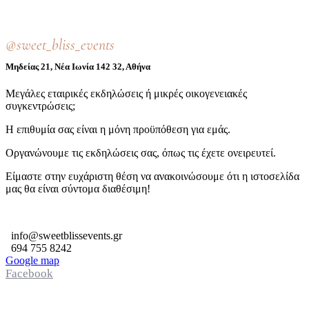
@sweet_bliss_events
Μηδείας 21, Νέα Ιωνία 142 32, Αθήνα
Μεγάλες εταιρικές εκδηλώσεις ή μικρές οικογενειακές
συγκεντρώσεις;
Η επιθυμία σας είναι η μόνη προϋπόθεση για εμάς.
Oργανώνουμε τις εκδηλώσεις σας, όπως τις έχετε ονειρευτεί.
Είμαστε στην ευχάριστη θέση να ανακοινώσουμε ότι η ιστοσελίδα
μας θα είναι σύντομα διαθέσιμη!
info@sweetblissevents.gr
694 755 8242
Google map
Facebook