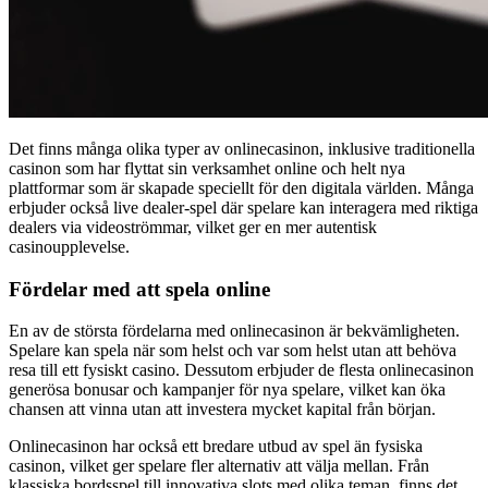
Det finns många olika typer av onlinecasinon, inklusive traditionella
casinon som har flyttat sin verksamhet online och helt nya
plattformar som är skapade speciellt för den digitala världen. Många
erbjuder också live dealer-spel där spelare kan interagera med riktiga
dealers via videoströmmar, vilket ger en mer autentisk
casinoupplevelse.
Fördelar med att spela online
En av de största fördelarna med onlinecasinon är bekvämligheten.
Spelare kan spela när som helst och var som helst utan att behöva
resa till ett fysiskt casino. Dessutom erbjuder de flesta onlinecasinon
generösa bonusar och kampanjer för nya spelare, vilket kan öka
chansen att vinna utan att investera mycket kapital från början.
Onlinecasinon har också ett bredare utbud av spel än fysiska
casinon, vilket ger spelare fler alternativ att välja mellan. Från
klassiska bordsspel till innovativa slots med olika teman, finns det